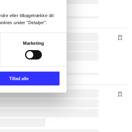
dre eller tilbagetrække dit
okies under ”Detaljer”.
Marketing
Tillad alle