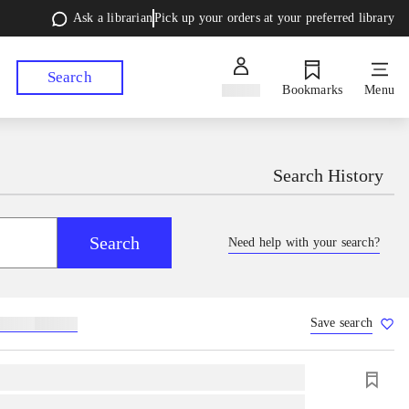
Ask a librarian
Pick up your orders at your preferred library
Search
Sign in
Bookmarks
Menu
Search History
Search
Need help with your search?
Save search
lebøger
hesteavl