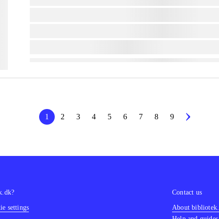
lorem ipsum dolor sit amet ...
lorem ipsum dolor sit amet ...
lorem ipsum dolor sit amet ...
1
2
3
4
5
6
7
8
9
k.dk?
Contact us
e settings
About bibliotek
Help and guides