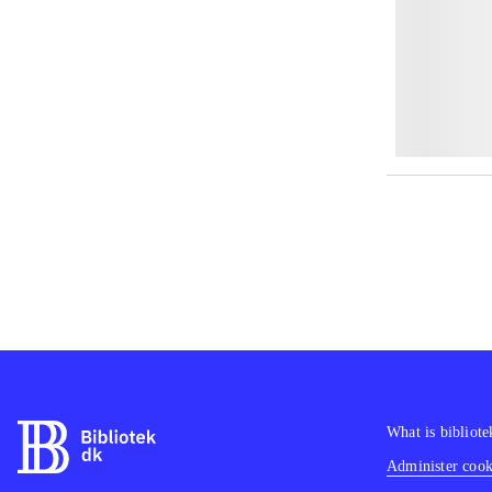
What is bibliote
Administer cooki