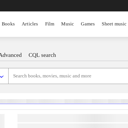
Books
Articles
Film
Music
Games
Sheet music
Advanced
CQL search
heste
børnebøger
ridning
hestesygdomme
vokal
sygdomme
hestesport
træning
sko
lorem ipsum dolor sit amet ...
lorem ipsum dolor sit amet ...