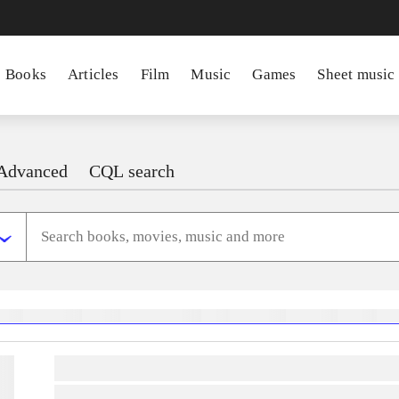
Books
Articles
Film
Music
Games
Sheet music
Advanced
CQL search
heste
børnebøger
ridning
hestesygdomme
vokal
sygdomme
hestesport
træning
sko
lorem ipsum dolor sit amet ...
lorem ipsum dolor sit amet ...