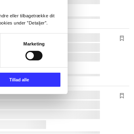
dre eller tilbagetrække dit
okies under ”Detaljer”.
Marketing
Tillad alle