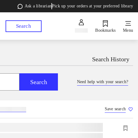
Ask a librarian
Pick up your orders at your preferred library
Search
Sign in
Bookmarks
Menu
Search History
Search
Need help with your search?
Save search
lebøger
hesteavl