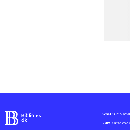
What is bibliote
Administer cooki