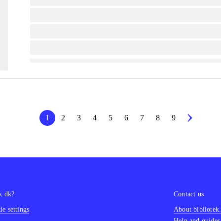
lorem ipsum dolor sit amet ...
lorem ipsum dolor sit amet ...
lorem ipsum dolor sit amet ...
1
2
3
4
5
6
7
8
9
k.dk?
Contact us
e settings
About bibliotek
Help and guides