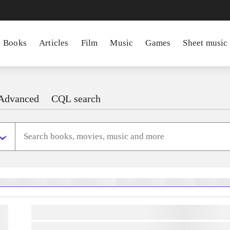
Books
Articles
Film
Music
Games
Sheet music
Advanced
CQL search
heste
børnebøger
ridning
hestesygdomme
vokal
sygdomme
hestesport
træning
sko
lorem ipsum dolor sit amet ...
lorem ipsum dolor sit amet ...