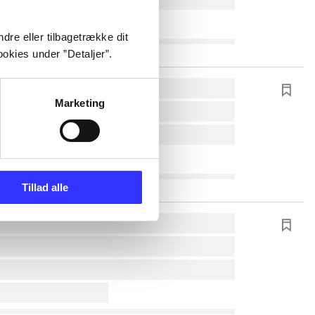
dre eller tilbagetrække dit
okies under ”Detaljer”.
Marketing
Tillad alle