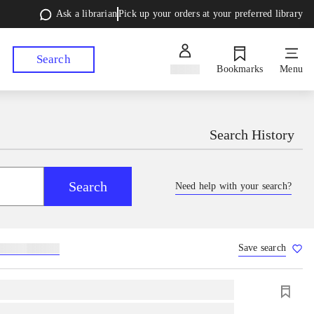
Ask a librarian
Pick up your orders at your preferred library
Search
Sign in
Bookmarks
Menu
Search History
Search
Need help with your search?
Save search
lebøger
hesteavl