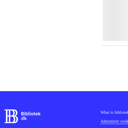
What is bibliote
Administer cooki