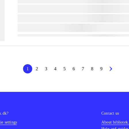
lorem ipsum dolor sit amet ...
lorem ipsum dolor sit amet ...
lorem ipsum dolor sit amet ...
1
2
3
4
5
6
7
8
9
k.dk?
Contact us
e settings
About bibliotek
Help and guides