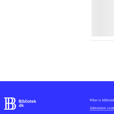
What is bibliote
Administer cooki