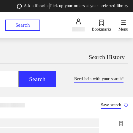
Ask a librarian
Pick up your orders at your preferred library
Search
Sign in
Bookmarks
Menu
Search History
Search
Need help with your search?
Save search
lebøger
hesteavl