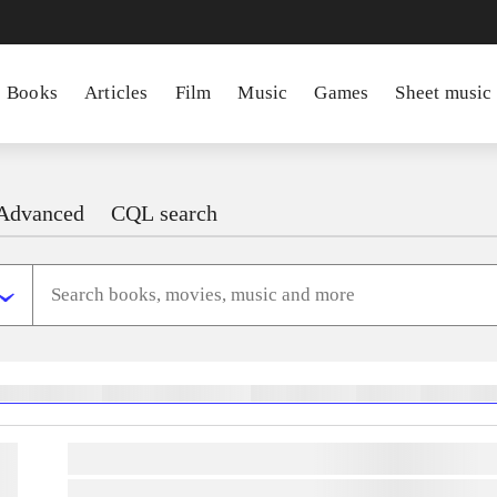
Books
Articles
Film
Music
Games
Sheet music
Advanced
CQL search
heste
børnebøger
ridning
hestesygdomme
vokal
sygdomme
hestesport
træning
sko
lorem ipsum dolor sit amet ...
lorem ipsum dolor sit amet ...