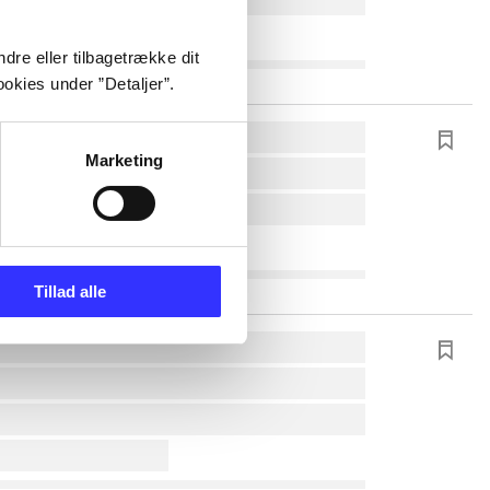
dre eller tilbagetrække dit
okies under ”Detaljer”.
Marketing
Tillad alle