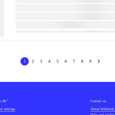
lorem ipsum dolor sit amet ...
lorem ipsum dolor sit amet ...
lorem ipsum dolor sit amet ...
1
2
3
4
5
6
7
8
9
k.dk?
Contact us
e settings
About bibliotek
Help and guides