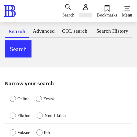
Search
Sign in
Bookmarks
Menu
Search
Advanced
CQL search
Search History
Search
Narrow your search
Online
Fysisk
Fiktion
Non-fiktion
Voksne
Børn