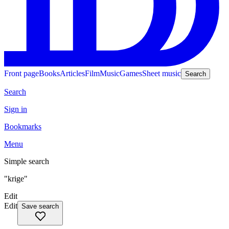
Front page
Books
Articles
Film
Music
Games
Sheet music
Search
Search
Sign in
Bookmarks
Menu
Simple search
"krige"
Edit
Edit
Save search