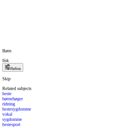
Børn
fisk
Refine
Skip
Related subjects
heste
børnebøger
ridning
hestesygdomme
vokal
sygdomme
hestesport