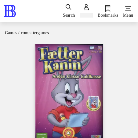
Search
Sign in
Bookmarks
Menu
Games / computergames