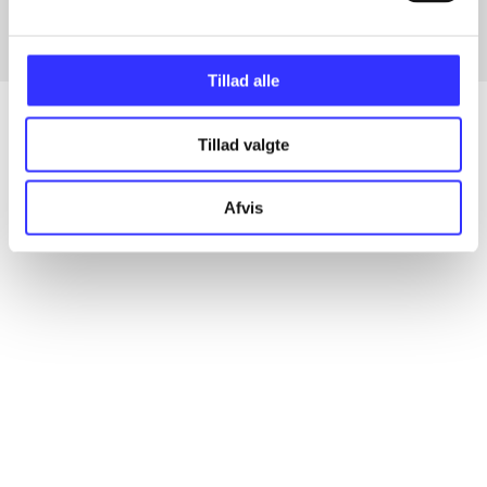
Tillad alle
Tillad valgte
Articles
Afvis
All registered articles grouped by issue
...
...
...