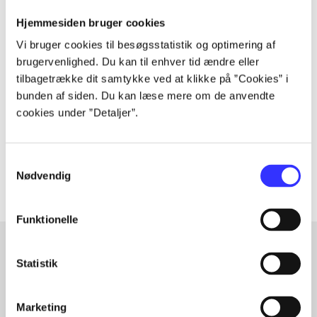
Hjemmesiden bruger cookies
Vi bruger cookies til besøgsstatistik og optimering af
Periodica
brugervenlighed. Du kan til enhver tid ændre eller
The article is a part of
tilbagetrække dit samtykke ved at klikke på ”Cookies” i
bunden af siden. Du kan læse mere om de anvendte
cookies under ”Detaljer”.
lorem ipsum dolor sit amet ...
Tidsskrift
The articles in
are frequently about
Samtykkevalg
Nødvendig
Funktionelle
Statistik
Articles with same topics
In
Marketing