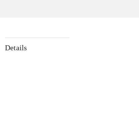
Details
...
...
...
...
...
...
...
...
...
...
...
...