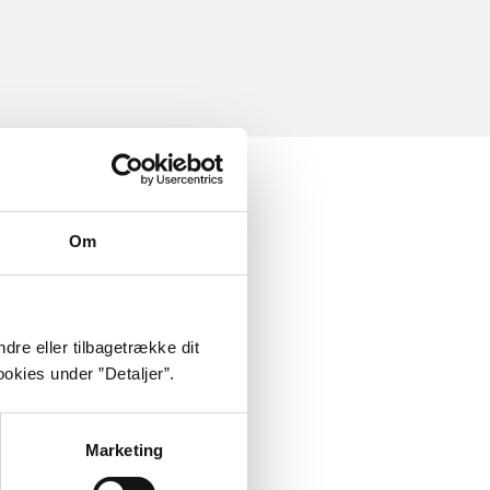
Om
dre eller tilbagetrække dit
okies under ”Detaljer”.
Marketing