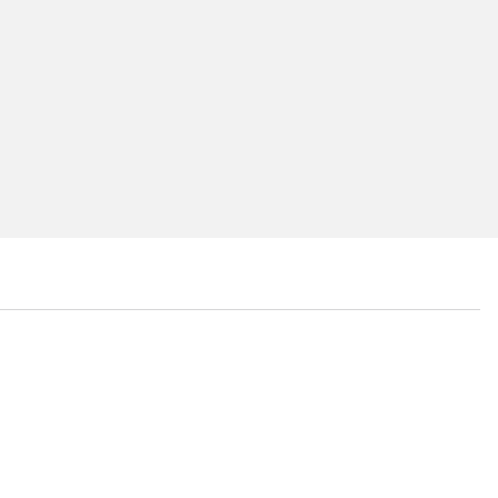
...
...