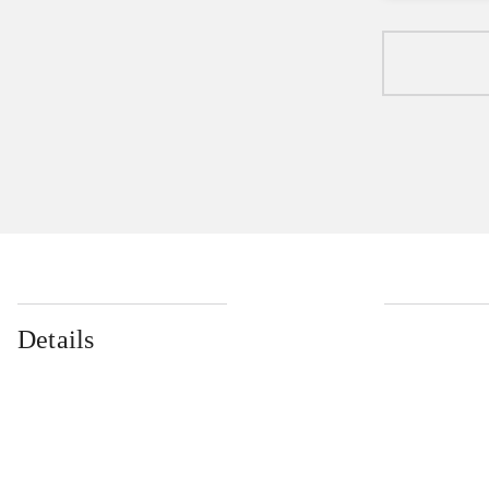
Details
...
...
...
...