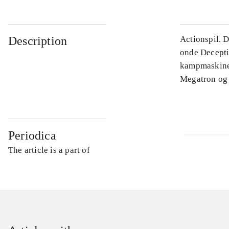
Description
Actionspil. 
onde Decepti
kampmaskine 
Megatron og 
Periodica
The article is a part of