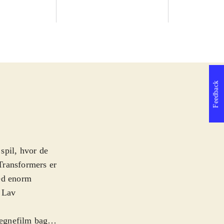
Feedback
spil, hvor de
Transformers er
med enorm
. Lav
tegnefilm bag