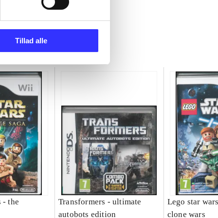
Tillad alle
 - the
Transformers - ultimate
Lego star wars 
autobots edition
clone wars