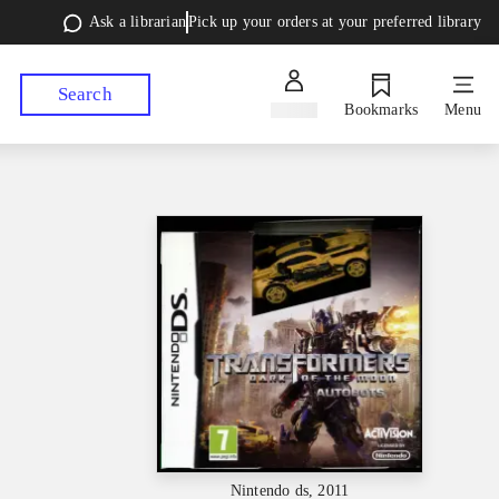
Ask a librarian
Pick up your orders at your preferred library
Search
Sign in
Bookmarks
Menu
Nintendo ds, 2011