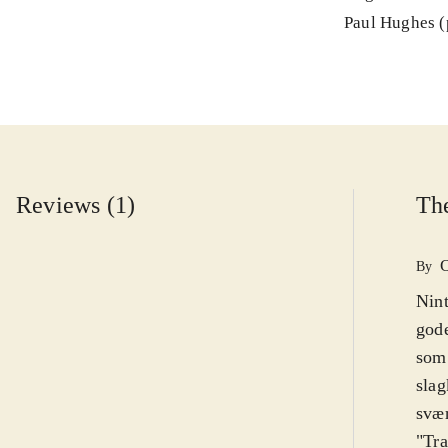
Paul Hughes 
Reviews (1)
The
By
Nint
gode
som 
slag
svæ
"Tra