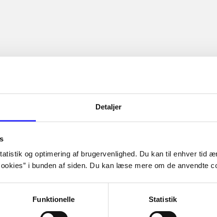
Detaljer
s
atistik og optimering af brugervenlighed. Du kan til enhver tid æn
ookies” i bunden af siden. Du kan læse mere om de anvendte co
Funktionelle
Statistik