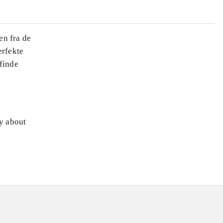
en fra de
erfekte
finde
ly about