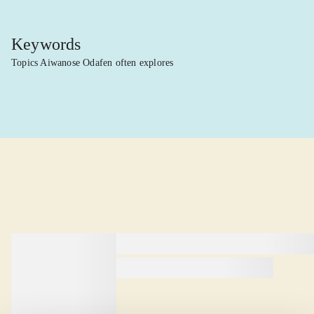
Keywords
Topics Aiwanose Odafen often explores
lorem ipsum dolor sit amet ...
lorem ipsum dolor sit amet .
lorem ipsum dolor sit amet .
Reviewed in
title1
d. 1. januar 2024