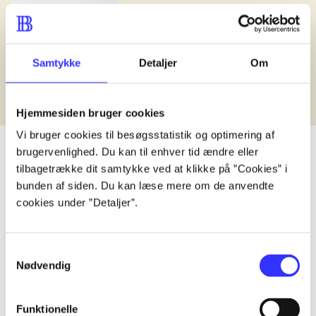
Samtykke
Detaljer
Om
Hjemmesiden bruger cookies
Vi bruger cookies til besøgsstatistik og optimering af
brugervenlighed. Du kan til enhver tid ændre eller
tilbagetrække dit samtykke ved at klikke på ”Cookies” i
bunden af siden. Du kan læse mere om de anvendte
lorem ipsum dolor sit amet ...
cookies under ”Detaljer”.
Published in undefined
.
Works are grouped by the earliest registered edit
Published in undefined
.
Works are grouped by the earliest registered edit
Samtykkevalg
Published in undefined
.
Works are grouped by the earliest registered edit
Nødvendig
Format
Role
Genre
Funktionelle