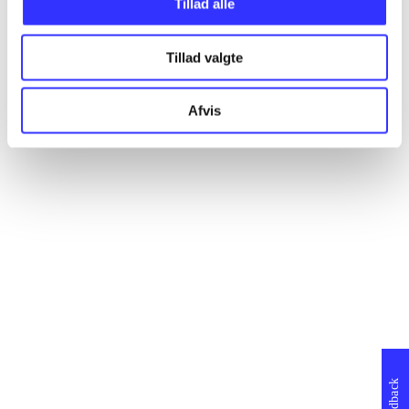
Tillad alle
Format
Role
Genre
Tillad valgte
Afvis
Feedback