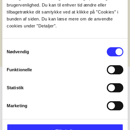
brugervenlighed. Du kan til enhver tid ændre eller
Reviewed in
title1
tilbagetrække dit samtykke ved at klikke på ”Cookies” i
d. 1. januar 2024
bunden af siden. Du kan læse mere om de anvendte
cookies under ”Detaljer”.
Samtykkevalg
Nødvendig
Funktionelle
Statistik
lorem ipsum dolor sit amet ...
Published in undefined
.
Works are grouped by the earliest registered edit
Marketing
Published in undefined
.
Works are grouped by the earliest registered edit
Published in undefined
.
Works are grouped by the earliest registered edit