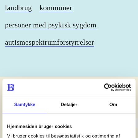
landbrug
kommuner
personer med psykisk sygdom
autismespektrumforstyrrelser
lorem ipsum dolor sit amet ...
Samtykke
Detaljer
Om
lorem ipsum dolor sit amet .
Hjemmesiden bruger cookies
lorem ipsum dolor sit amet .
Vi bruger cookies til besøgsstatistik og optimering af