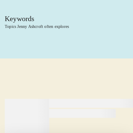
Keywords
Topics Jenny Ashcroft often explores
lorem ipsum dolor sit amet ...
lorem ipsum dolor sit amet .
lorem ipsum dolor sit amet .
Reviewed in
title1
d. 1. januar 2024