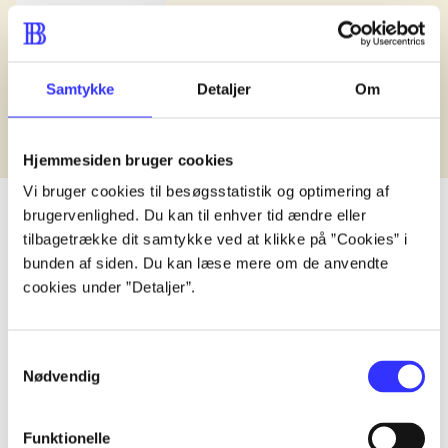
Samtykke
Detaljer
Om
Hjemmesiden bruger cookies
Vi bruger cookies til besøgsstatistik og optimering af
brugervenlighed. Du kan til enhver tid ændre eller
tilbagetrække dit samtykke ved at klikke på ”Cookies” i
bunden af siden. Du kan læse mere om de anvendte
lorem ipsum dolor sit amet ...
cookies under ”Detaljer”.
Published in undefined
.
Works are grouped by the earliest registered edit
Published in undefined
.
Works are grouped by the earliest registered edit
Samtykkevalg
Published in undefined
.
Works are grouped by the earliest registered edit
Nødvendig
Format
Role
Genre
Funktionelle