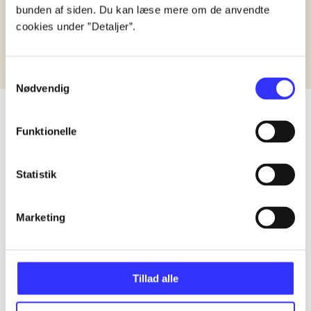
bunden af siden. Du kan læse mere om de anvendte
cookies under ”Detaljer”.
Samtykkevalg
Nødvendig
Funktionelle
lorem ipsum dolor sit amet ...
Statistik
Published in undefined
.
Works are grouped by the earliest register
Published in undefined
.
Works are grouped by the earliest register
Marketing
Published in undefined
.
Works are grouped by the earliest register
Format
Role
Genre
Tillad alle