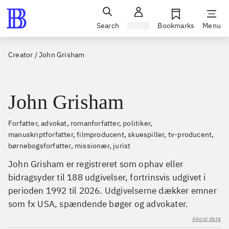
Search
Sign in
Bookmarks
Menu
Creator
/
John Grisham
John Grisham
forfatter, advokat, romanforfatter, politiker,
manuskriptforfatter, filmproducent, skuespiller, tv-producent,
børnebogsforfatter, missionær, jurist
John Grisham er registreret som ophav eller
bidragsyder til 188 udgivelser, fortrinsvis udgivet i
perioden 1992 til 2026. Udgivelserne dækker emner
som fx USA, spændende bøger og advokater.
About data