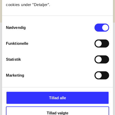
cookies under ”Detaljer”.
Samtykkevalg
Nødvendig
Funktionelle
lorem ipsum dolor sit amet ...
Published in undefined
.
Works are grouped by the earliest registered edit
Statistik
Published in undefined
.
Works are grouped by the earliest registered edit
Published in undefined
.
Works are grouped by the earliest registered edit
Marketing
Format
Role
Genre
Tillad alle
Tillad valgte