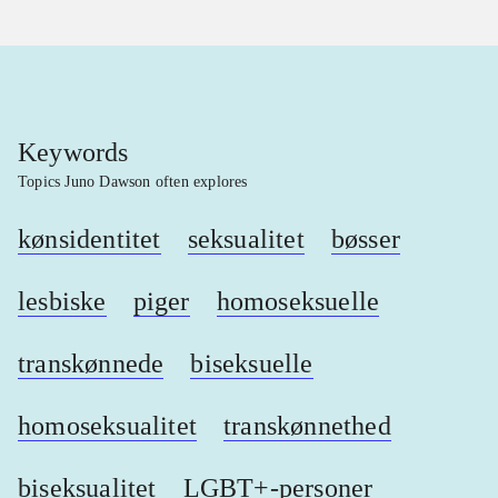
Keywords
Topics Juno Dawson often explores
kønsidentitet
seksualitet
bøsser
lesbiske
piger
homoseksuelle
transkønnede
biseksuelle
homoseksualitet
transkønnethed
biseksualitet
LGBT+-personer