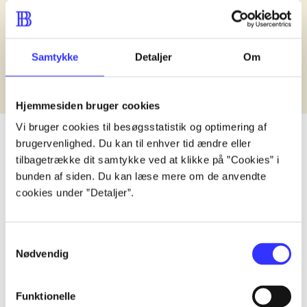
Samtykke
Detaljer
Om
Hjemmesiden bruger cookies
Vi bruger cookies til besøgsstatistik og optimering af
brugervenlighed. Du kan til enhver tid ændre eller
tilbagetrække dit samtykke ved at klikke på ”Cookies” i
lorem ipsum dolor sit amet ...
bunden af siden. Du kan læse mere om de anvendte
cookies under ”Detaljer”.
Published in undefined
.
Works are grouped by the earliest register
Published in undefined
.
Works are grouped by the earliest register
Samtykkevalg
Published in undefined
.
Works are grouped by the earliest register
Nødvendig
Format
Role
Genre
Funktionelle