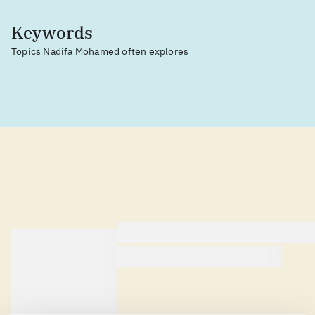
Keywords
Topics Nadifa Mohamed often explores
lorem ipsum dolor sit amet ...
lorem ipsum dolor sit am
lorem ipsum dolor sit am
Reviewed in
title1
d. 1. januar 2024