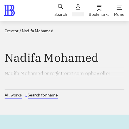
Search
Sign in
Bookmarks
Menu
Creator
/
Nadifa Mohamed
Nadifa Mohamed
Nadifa Mohamed er registreret som ophav eller
bidragsyder til 3 udgivelser i perioden 2010 til 2021.
All works
Search for name