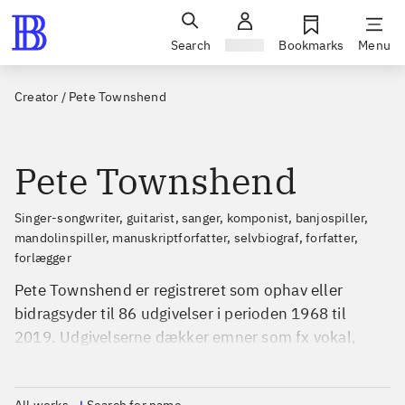
Search
Sign in
Bookmarks
Menu
Creator
/
Pete Townshend
Pete Townshend
singer-songwriter, guitarist, sanger, komponist, banjospiller,
mandolinspiller, manuskriptforfatter, selvbiograf, forfatter,
forlægger
Pete Townshend er registreret som ophav eller
bidragsyder til 86 udgivelser i perioden 1968 til
2019. Udgivelserne dækker emner som fx vokal,
England og guitar.