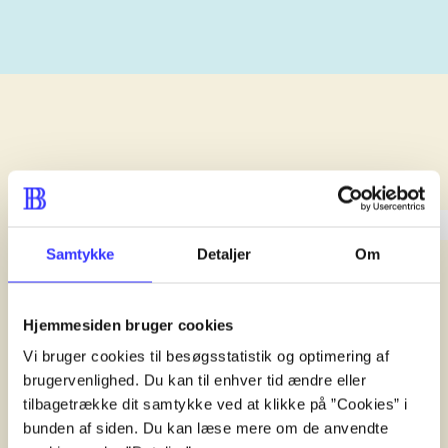
lorem ipsum dolor sit amet ...
lorem ipsum dolor sit am
lorem ipsum dolor sit am
Samtykke
Detaljer
Om
Reviewed in
title1
d. 1. januar 2024
Hjemmesiden bruger cookies
Vi bruger cookies til besøgsstatistik og optimering af
brugervenlighed. Du kan til enhver tid ændre eller
tilbagetrække dit samtykke ved at klikke på ”Cookies” i
bunden af siden. Du kan læse mere om de anvendte