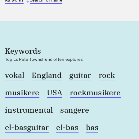
All works
Search for name
Keywords
Topics Pete Townshend often explores
vokal
England
guitar
rock
musikere
USA
rockmusikere
instrumental
sangere
el-basguitar
el-bas
bas