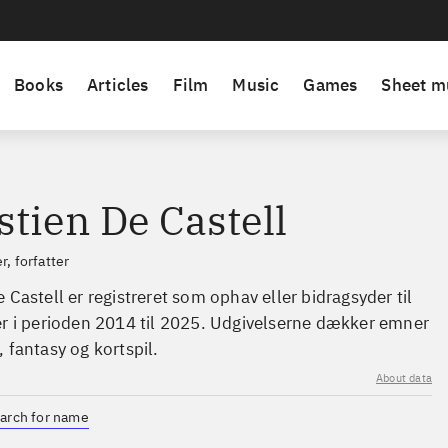
Books
Articles
Film
Music
Games
Sheet m
tien De Castell
r, forfatter
 Castell er registreret som ophav eller bidragsyder til
er i perioden 2014 til 2025. Udgivelserne dækker emner
 fantasy og kortspil.
About data
arch for name