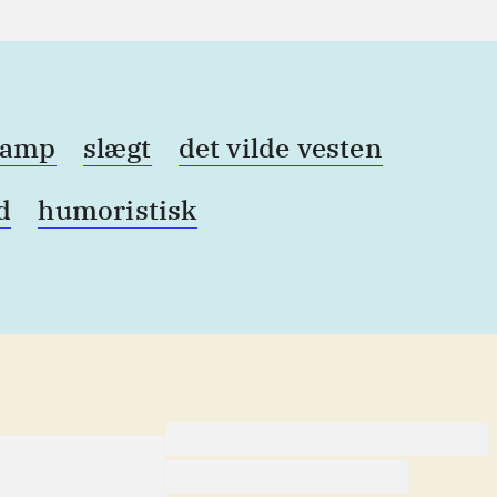
kamp
slægt
det vilde vesten
d
humoristisk
lorem ipsum dolor sit ame
lorem ipsum dolor sit ame