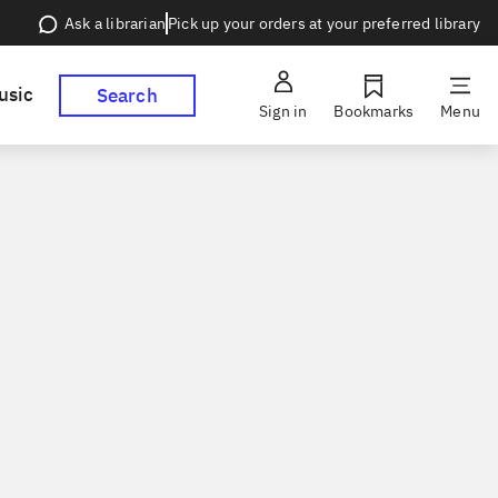
Pick up your orders at your preferred library
Ask a librarian
usic
Search
Sign in
Bookmarks
Menu