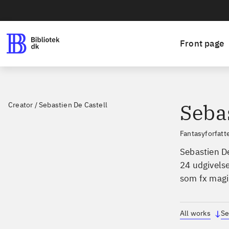
Front page
Sebas
Creator
/
Sebastien De Castell
fantasyforfatte
Sebastien De
24 udgivels
som fx magi,
All works
Se