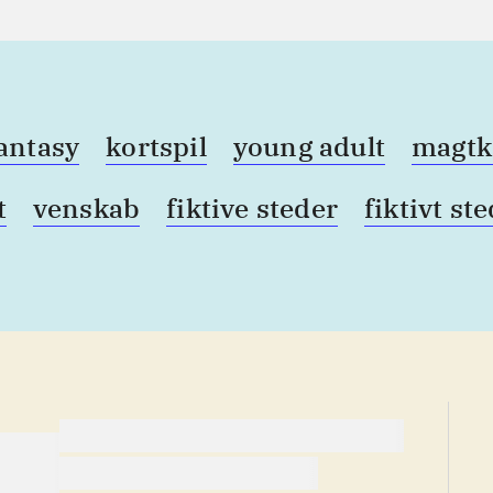
antasy
kortspil
young adult
magt
t
venskab
fiktive steder
fiktivt ste
lorem ipsum dolor sit amet ...
lorem ipsum dolor sit amet ...