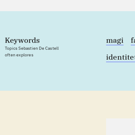
Keywords
magi
f
Topics Sebastien De Castell
often explores
identite
lorem ipsum dolor sit amet ...