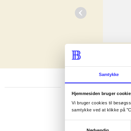
Samtykke
Hjemmesiden bruger cookie
lorem ipsum dolor sit amet ...
Vi bruger cookies til besøgsst
Published in undefined
.
Works are grouped by the earliest register
samtykke ved at klikke på ”C
Published in undefined
.
Works are grouped by the earliest register
Samtykkevalg
Published in undefined
.
Works are grouped by the earliest register
Nødvendig