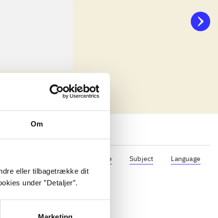
Reviewed in
title2
d. 1. januar 2023
Om
Format
Role
Genre
Subject
Language
dre eller tilbagetrække dit
okies under ”Detaljer”.
Marketing