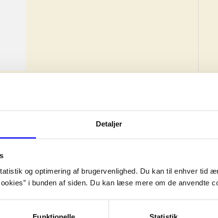
Reviewed in
title1
d. 1. januar 2024
Detaljer
s
atistik og optimering af brugervenlighed. Du kan til enhver tid æn
ed edition, but the work may have been created earlier.
ookies” i bunden af siden. Du kan læse mere om de anvendte co
ed edition, but the work may have been created earlier.
ed edition, but the work may have been created earlier.
Funktionelle
Statistik