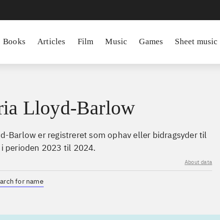
Books
Articles
Film
Music
Games
Sheet music
ria Lloyd-Barlow
yd-Barlow er registreret som ophav eller bidragsyder til
 i perioden 2023 til 2024.
About data
arch for name