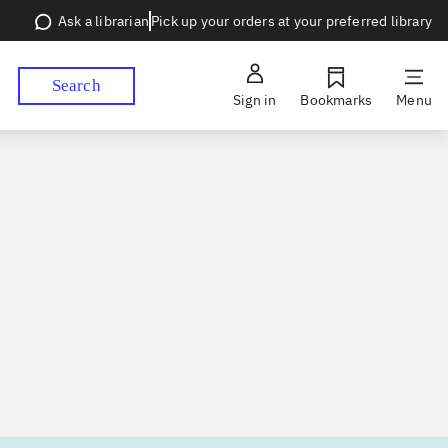
Pick up your orders at your preferred library
Ask a librarian
Search
Sign in
Bookmarks
Menu