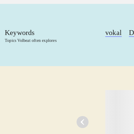
Keywords
vokal
D
Topics Volbeat often explores
lorem ipsum dolor sit amet ...