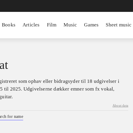
Books
Articles
Film
Music
Games
Sheet music
at
gistreret som ophav eller bidragsyder til 18 udgivelser i
5 til 2025. Udgivelserne dækker emner som fx vokal,
uitar.
About data
arch for name