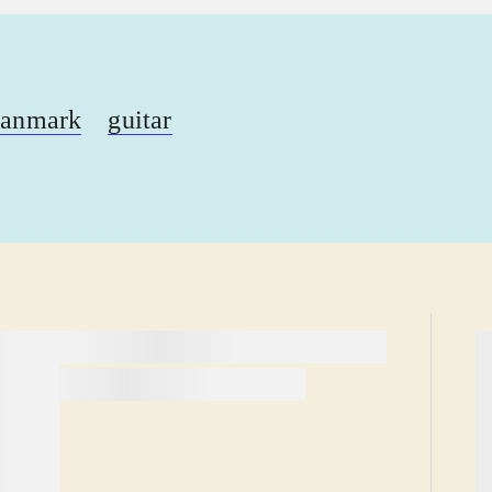
anmark
guitar
lorem ipsum dolor sit amet ...
lorem ipsum dolor sit amet ...
Reviewed in
title1
d. 1. januar 2024