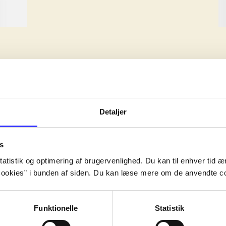
Detaljer
ion, but the work may have been created earlier.
s
ion, but the work may have been created earlier.
atistik og optimering af brugervenlighed. Du kan til enhver tid æn
ion, but the work may have been created earlier.
ookies” i bunden af siden. Du kan læse mere om de anvendte co
Funktionelle
Statistik