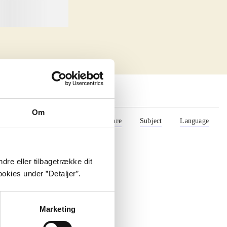
Om
Format
Role
Genre
Subject
Language
dre eller tilbagetrække dit
okies under ”Detaljer”.
Marketing