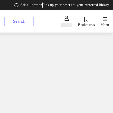
Ask a librarian
Pick up your orders at your preferred library
Search
Sign in
Bookmarks
Menu