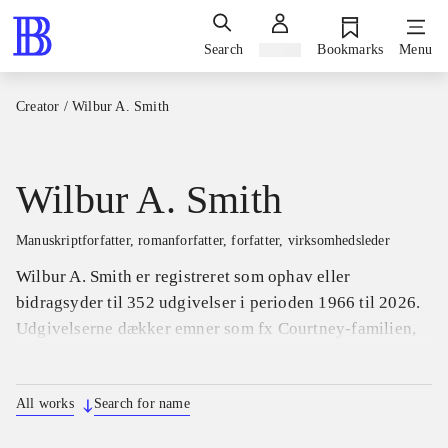
Search
Sign in
Bookmarks
Menu
Creator
/
Wilbur A. Smith
Wilbur A. Smith
manuskriptforfatter, romanforfatter, forfatter, virksomhedsleder
Wilbur A. Smith er registreret som ophav eller
bidragsyder til 352 udgivelser i perioden 1966 til 2026.
Udgivelserne dækker emner som fx Courtney-familien,
spændende bøger og kærlighed.
All works
Search for name