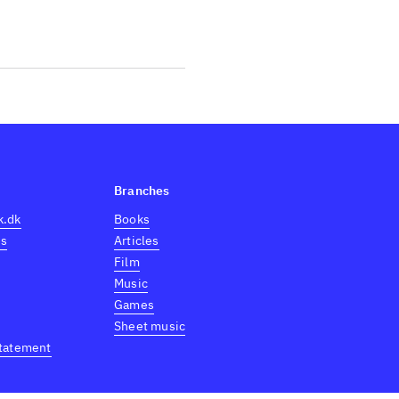
Branches
k.dk
Books
es
Articles
Film
Music
Games
Sheet music
statement