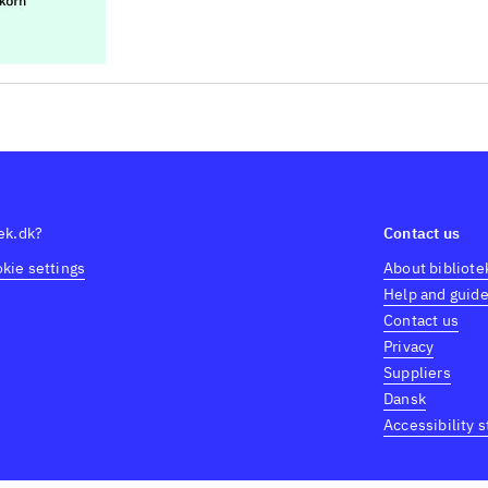
tek.dk?
Contact us
kie settings
About bibliote
Help and guid
Contact us
Privacy
Suppliers
Dansk
Accessibility 