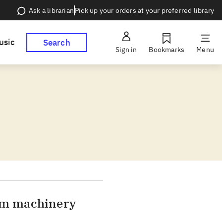
Pick up your orders at your preferred library
Ask a librarian
usic
Search
Sign in
Bookmarks
Menu
arm machinery