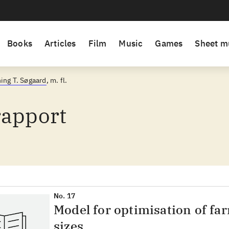
Books
Articles
Film
Music
Games
Sheet m
ing T. Søgaard
, m. fl.
rapport
No. 17
Model for optimisation of f
sizes