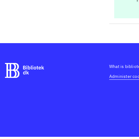
What is biblio
Administer coo