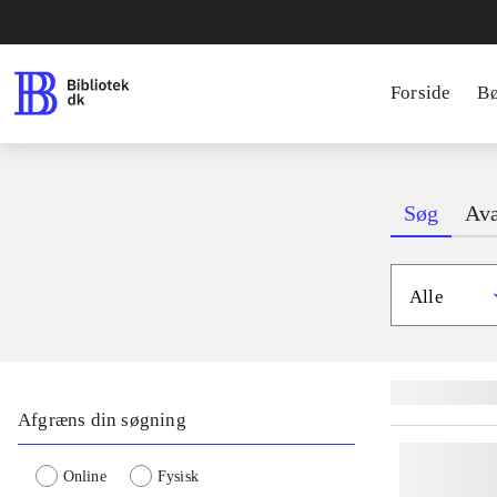
Forside
B
Søg
Ava
Alle
Lignende søgnin
Afgræns din søgning
Online
Fysisk