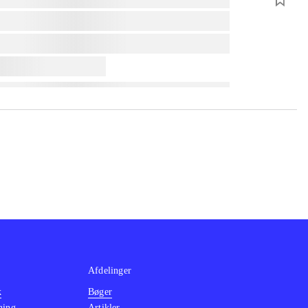
Afdelinger
k
Bøger
ning
Artikler