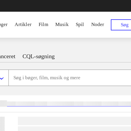
øger
Artikler
Film
Musik
Spil
Noder
Søg
nceret
CQL-søgning
ger:
heste
børnebøger
ridning
hestesygdomme
vokal
sygdomme
hestesport
trænin
lorem ipsum dolor sit amet ...
lorem ipsum dolor sit amet ...