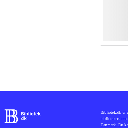
Bibliotek.dk er 
bibliotekers mat
Danmark. Du kan