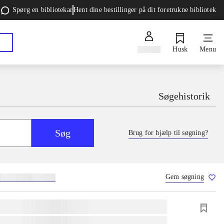
Spørg en bibliotekar
Hent dine bestillinger på dit foretrukne bibliotek
Log ind
Husk
Menu
Søgehistorik
Søg
Brug for hjælp til søgning?
Gem søgning
g
skolebøger
hesteavl