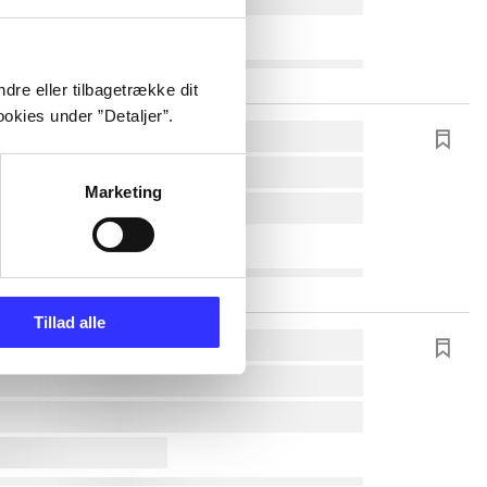
dre eller tilbagetrække dit
okies under ”Detaljer”.
Marketing
Tillad alle