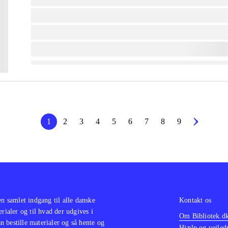
lorem ipsum dolor sit amet ...
lorem ipsum dolor sit amet ...
lorem ipsum dolor sit amet ...
1
2
3
4
5
6
7
8
9
en samlet indgang til alle danske
Kontakt os
erialer og til hvad der udgives i
Om Bibliotek.d
 bestille materialer og så hente og
Hjælp og vejled