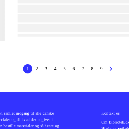
lorem ipsum dolor sit amet ...
lorem ipsum dolor sit amet ...
lorem ipsum dolor sit amet ...
1
2
3
4
5
6
7
8
9
en samlet indgang til alle danske
Kontakt os
erialer og til hvad der udgives i
Om Bibliotek.d
 bestille materialer og så hente og
Hjælp og vejled