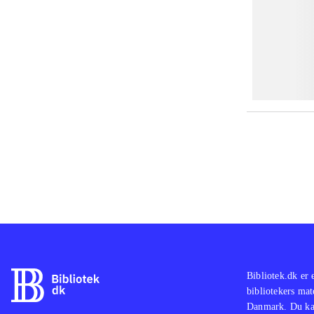
Bibliotek.dk er 
bibliotekers mat
Danmark. Du kan