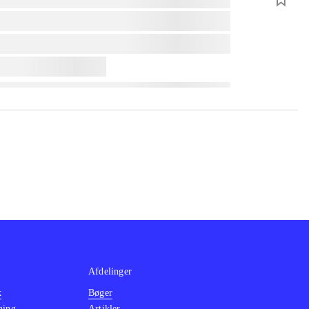
Afdelinger
k
Bøger
ning
Artikler