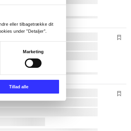
dre eller tilbagetrække dit
okies under ”Detaljer”.
Marketing
Tillad alle