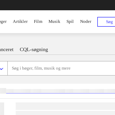
øger
Artikler
Film
Musik
Spil
Noder
Søg
nceret
CQL-søgning
ger:
heste
børnebøger
ridning
hestesygdomme
vokal
sygdomme
hestesport
trænin
lorem ipsum dolor sit amet ...
lorem ipsum dolor sit amet ...