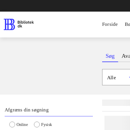
Forside
B
Søg
Ava
Alle
Lignende søgnin
Afgræns din søgning
Online
Fysisk