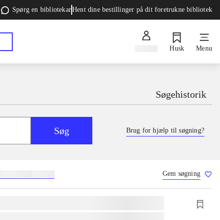
Spørg en bibliotekar
Hent dine bestillinger på dit foretrukne bibliotek
Log ind
Husk
Menu
Søgehistorik
Søg
Brug for hjælp til søgning?
Gem søgning
g
skolebøger
hesteavl