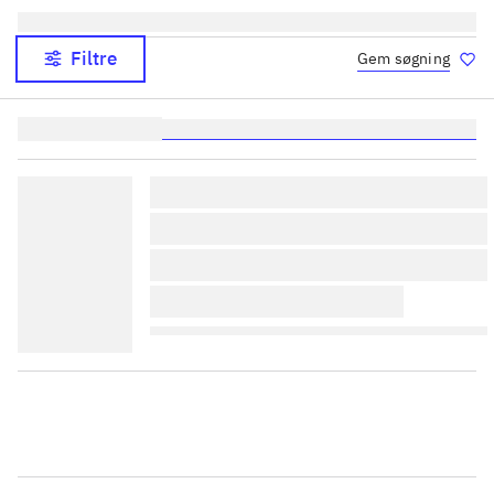
Filtre
Gem søgning
Lignende søgninger:
heste
børnebøger
ridning
hestesygdomme
vokal
lorem ipsum dolor sit amet 
lorem ipsum dolor sit amet 
lorem ipsum dolor sit amet 
lorem ipsum dolor sit amet 