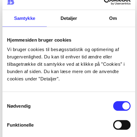
lorem ipsum dolor sit amet 
lorem ipsum dolor sit amet 
Samtykke
Detaljer
Om
Hjemmesiden bruger cookies
lorem ipsum dolor sit amet 
Vi bruger cookies til besøgsstatistik og optimering af
lorem ipsum dolor sit amet 
brugervenlighed. Du kan til enhver tid ændre eller
lorem ipsum dolor sit amet 
tilbagetrække dit samtykke ved at klikke på ”Cookies” i
lorem ipsum dolor sit amet 
bunden af siden. Du kan læse mere om de anvendte
cookies under ”Detaljer”.
Samtykkevalg
lorem ipsum dolor sit amet 
Nødvendig
lorem ipsum dolor sit amet 
lorem ipsum dolor sit amet 
Funktionelle
lorem ipsum dolor sit amet 