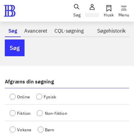
Søg
Log ind
Husk
Menu
Søg
Avanceret
CQL-søgning
Søgehistorik
Søg
Afgræns din søgning
Online
Fysisk
Fiktion
Non-fiktion
Voksne
Børn