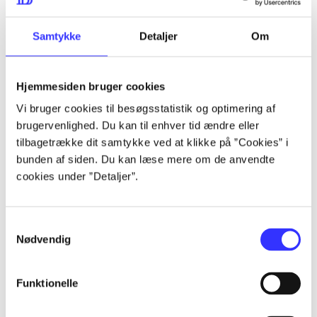
lorem ipsum dolor sit amet ...
lorem ipsum dolor sit amet ...
Samtykke
Detaljer
Om
Hjemmesiden bruger cookies
lorem ipsum dolor sit amet ...
Vi bruger cookies til besøgsstatistik og optimering af
lorem ipsum dolor sit amet ...
brugervenlighed. Du kan til enhver tid ændre eller
lorem ipsum dolor sit amet ...
tilbagetrække dit samtykke ved at klikke på ”Cookies” i
bunden af siden. Du kan læse mere om de anvendte
lorem ipsum dolor sit amet ...
cookies under ”Detaljer”.
Samtykkevalg
lorem ipsum dolor sit amet ...
Nødvendig
lorem ipsum dolor sit amet ...
lorem ipsum dolor sit amet ...
Funktionelle
lorem ipsum dolor sit amet ...