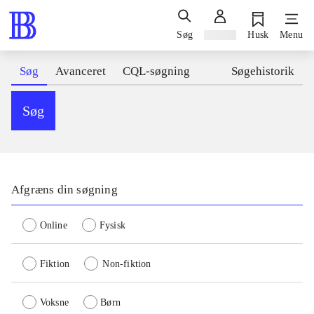
Søg
Log ind
Husk
Menu
Søg
Avanceret
CQL-søgning
Søgehistorik
Søg
Afgræns din søgning
Online
Fysisk
Fiktion
Non-fiktion
Voksne
Børn