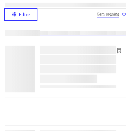
Filtre
Gem søgning
Lignende søgninger:
heste
børnebøger
ridning
hestesygdomme
vokal
sygdom
lorem ipsum dolor sit amet ...
lorem ipsum dolor sit amet ...
lorem ipsum dolor sit amet ...
lorem ipsum dolor sit amet ...