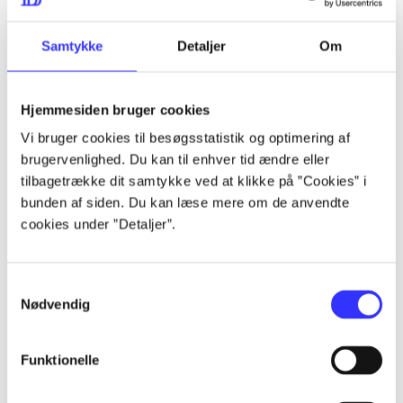
lorem ipsum dolor sit amet ...
lorem ipsum dolor sit amet ...
Samtykke
Detaljer
Om
Hjemmesiden bruger cookies
lorem ipsum dolor sit amet ...
Vi bruger cookies til besøgsstatistik og optimering af
lorem ipsum dolor sit amet ...
brugervenlighed. Du kan til enhver tid ændre eller
lorem ipsum dolor sit amet ...
tilbagetrække dit samtykke ved at klikke på ”Cookies” i
bunden af siden. Du kan læse mere om de anvendte
lorem ipsum dolor sit amet ...
cookies under ”Detaljer”.
Samtykkevalg
lorem ipsum dolor sit amet ...
Nødvendig
lorem ipsum dolor sit amet ...
lorem ipsum dolor sit amet ...
Funktionelle
lorem ipsum dolor sit amet ...