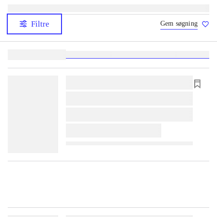
Filtre
Gem søgning
Lignende søgninger:
heste
børnebøger
ridning
hestesygdomme
vokal
sygdom
lorem ipsum dolor sit amet ...
lorem ipsum dolor sit amet ...
lorem ipsum dolor sit amet ...
lorem ipsum dolor sit amet ...