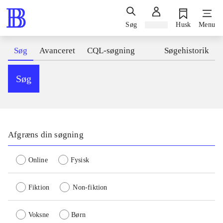
Søg
Log ind
Husk
Menu
Søg
Avanceret
CQL-søgning
Søgehistorik
Søg
Afgræns din søgning
Online
Fysisk
Fiktion
Non-fiktion
Voksne
Børn