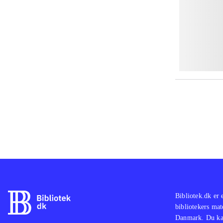
Bibliotek.dk er 
bibliotekers mat
Danmark. Du kan