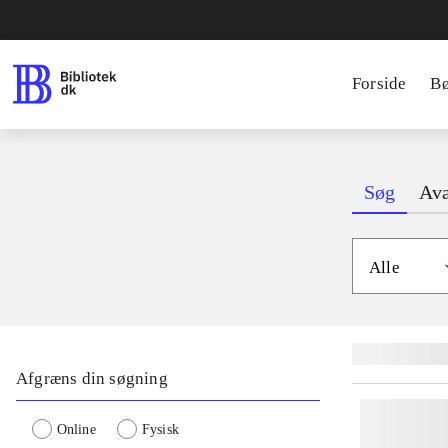
Forside
B
Søg
Ava
Alle
Lignende søgnin
Afgræns din søgning
Online
Fysisk