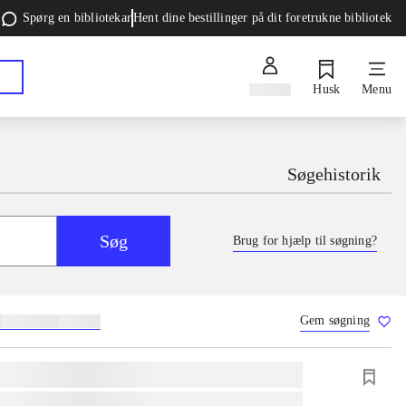
Spørg en bibliotekar
Hent dine bestillinger på dit foretrukne bibliotek
Log ind
Husk
Menu
Søgehistorik
Søg
Brug for hjælp til søgning?
Gem søgning
g
skolebøger
hesteavl