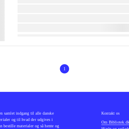
lorem ipsum dolor sit amet ...
lorem ipsum dolor sit amet ...
lorem ipsum dolor sit amet ...
1
en samlet indgang til alle danske
Kontakt os
erialer og til hvad der udgives i
Om Bibliotek.d
 bestille materialer og så hente og
Hjælp og vejled