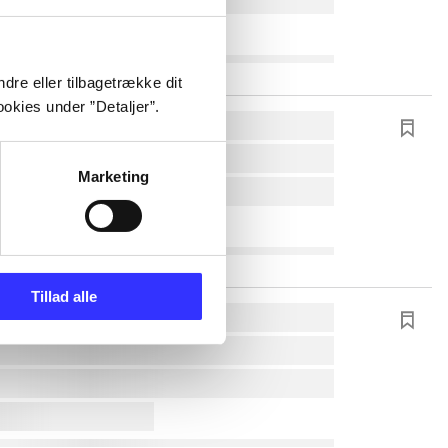
dre eller tilbagetrække dit
okies under ”Detaljer”.
Marketing
Tillad alle