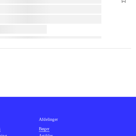
Afdelinger
k
Bøger
ning
Artikler