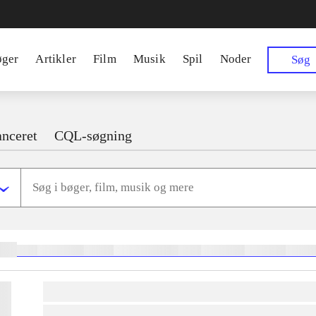
øger
Artikler
Film
Musik
Spil
Noder
Søg
nceret
CQL-søgning
ger:
heste
børnebøger
ridning
hestesygdomme
vokal
sygdomme
hestesport
trænin
lorem ipsum dolor sit amet ...
lorem ipsum dolor sit amet ...