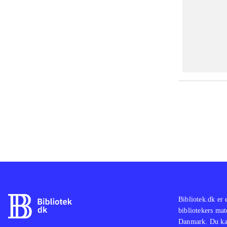
Bibliotek.dk er 
bibliotekers mat
Danmark. Du kan