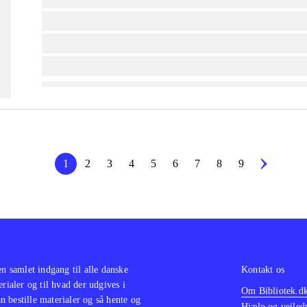
lorem ipsum dolor sit amet ...
lorem ipsum dolor sit amet ...
lorem ipsum dolor sit amet ...
1
2
3
4
5
6
7
8
9
en samlet indgang til alle danske
Kontakt os
erialer og til hvad der udgives i
Om Bibliotek.d
 bestille materialer og så hente og
Hjælp og vejled