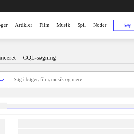
øger
Artikler
Film
Musik
Spil
Noder
Søg
nceret
CQL-søgning
ger:
heste
børnebøger
ridning
hestesygdomme
vokal
sygdomme
hestesport
trænin
lorem ipsum dolor sit amet ...
lorem ipsum dolor sit amet ...