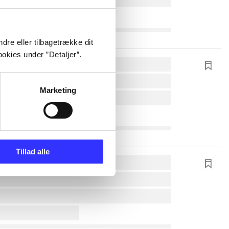
dre eller tilbagetrække dit
okies under ”Detaljer”.
Marketing
Tillad alle