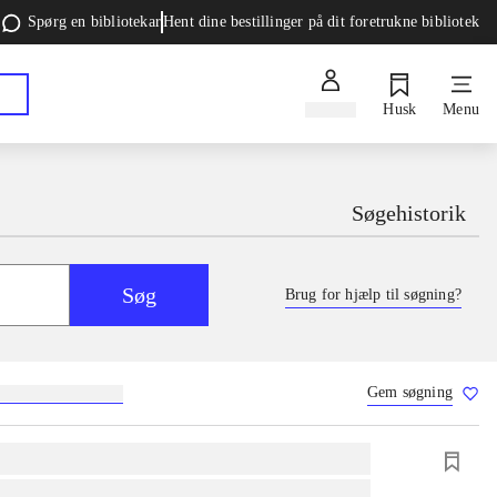
Spørg en bibliotekar
Hent dine bestillinger på dit foretrukne bibliotek
Log ind
Husk
Menu
Søgehistorik
Søg
Brug for hjælp til søgning?
Gem søgning
g
skolebøger
hesteavl