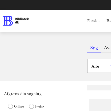
Forside
B
Søg
Ava
Alle
Lignende søgnin
Afgræns din søgning
Online
Fysisk