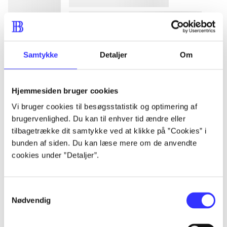
lorem ipsum dolor sit amet ...
Samtykke
Detaljer
Om
lorem ipsum dolor sit amet ...
lorem ipsum dolor sit amet ...
Hjemmesiden bruger cookies
lorem ipsum dolor sit amet ...
Vi bruger cookies til besøgsstatistik og optimering af
brugervenlighed. Du kan til enhver tid ændre eller
tilbagetrække dit samtykke ved at klikke på ”Cookies” i
lorem ipsum dolor sit amet ...
bunden af siden. Du kan læse mere om de anvendte
cookies under ”Detaljer”.
lorem ipsum dolor sit amet ...
lorem ipsum dolor sit amet ...
Samtykkevalg
lorem ipsum dolor sit amet ...
Nødvendig