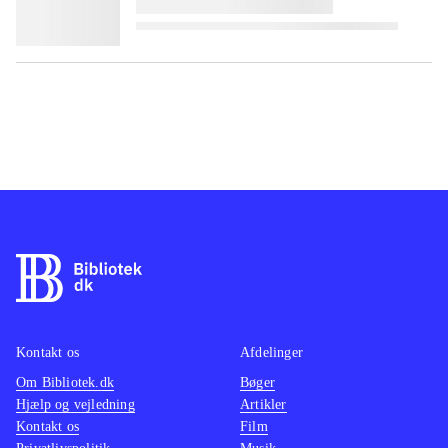
Kontakt os
Afdelinger
Om Bibliotek.dk
Bøger
Hjælp og vejledning
Artikler
Kontakt os
Film