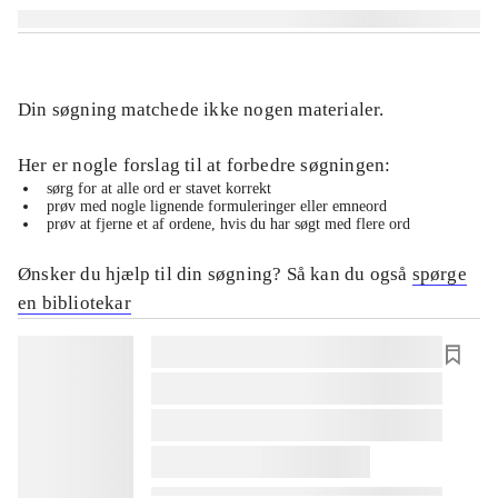
Din søgning matchede ikke nogen materialer.
Her er nogle forslag til at forbedre søgningen:
sørg for at alle ord er stavet korrekt
prøv med nogle lignende formuleringer eller emneord
prøv at fjerne et af ordene, hvis du har søgt med flere ord
Ønsker du hjælp til din søgning? Så kan du også
spørge
en bibliotekar
lorem ipsum dolor sit amet ...
lorem ipsum dolor sit amet ...
lorem ipsum dolor sit amet ...
lorem ipsum dolor sit amet ...