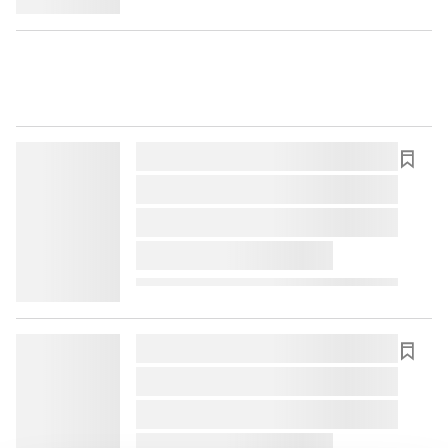
lorem ipsum dolor sit amet ...
lorem ipsum dolor sit amet ...
lorem ipsum dolor sit amet ...
lorem ipsum dolor sit amet ...
lorem ipsum dolor sit amet ...
lorem ipsum dolor sit amet ...
lorem ipsum dolor sit amet ...
lorem ipsum dolor sit amet ...