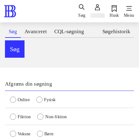
Søg
Log ind
Husk
Menu
Søg
Avanceret
CQL-søgning
Søgehistorik
Søg
Afgræns din søgning
Online
Fysisk
Fiktion
Non-fiktion
Voksne
Børn