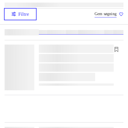
Filtre
Gem søgning
Lignende søgninger:
heste
børnebøger
ridning
hestesygdomme
vokal
sygdom
lorem ipsum dolor sit amet ...
lorem ipsum dolor sit amet ...
lorem ipsum dolor sit amet ...
lorem ipsum dolor sit amet ...