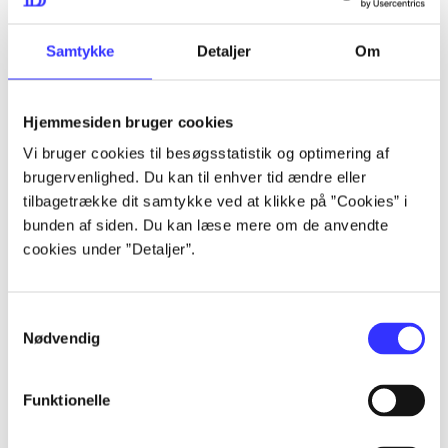
lorem ipsum dolor sit amet ...
lorem ipsum dolor sit amet ...
Samtykke
Detaljer
Om
Hjemmesiden bruger cookies
lorem ipsum dolor sit amet ...
Vi bruger cookies til besøgsstatistik og optimering af
lorem ipsum dolor sit amet ...
brugervenlighed. Du kan til enhver tid ændre eller
lorem ipsum dolor sit amet ...
tilbagetrække dit samtykke ved at klikke på ”Cookies” i
bunden af siden. Du kan læse mere om de anvendte
lorem ipsum dolor sit amet ...
cookies under ”Detaljer”.
Samtykkevalg
lorem ipsum dolor sit amet ...
Nødvendig
lorem ipsum dolor sit amet ...
lorem ipsum dolor sit amet ...
Funktionelle
lorem ipsum dolor sit amet ...