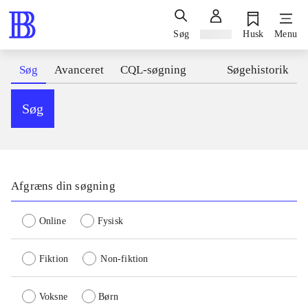
Søg
Log ind
Husk
Menu
Søg
Avanceret
CQL-søgning
Søgehistorik
Søg
Afgræns din søgning
Online
Fysisk
Fiktion
Non-fiktion
Voksne
Børn