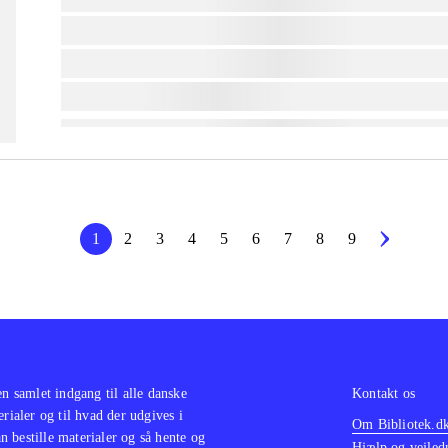
lorem ipsum dolor sit amet ...
lorem ipsum dolor sit amet ...
lorem ipsum dolor sit amet ...
1
2
3
4
5
6
7
8
9
en samlet indgang til alle danske
Kontakt os
erialer og til hvad der udgives i
Om Bibliotek.d
 bestille materialer og så hente og
Hjælp og vejled