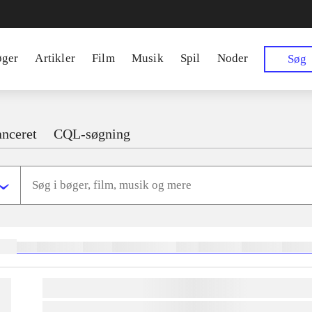
øger
Artikler
Film
Musik
Spil
Noder
Søg
nceret
CQL-søgning
ger:
heste
børnebøger
ridning
hestesygdomme
vokal
sygdomme
hestesport
trænin
lorem ipsum dolor sit amet ...
lorem ipsum dolor sit amet ...