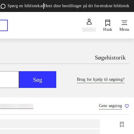
Spørg en bibliotekar
Hent dine bestillinger på dit foretrukne bibliotek
Log ind
Husk
Menu
Søgehistorik
Søg
Brug for hjælp til søgning?
Gem søgning
g
skolebøger
hesteavl