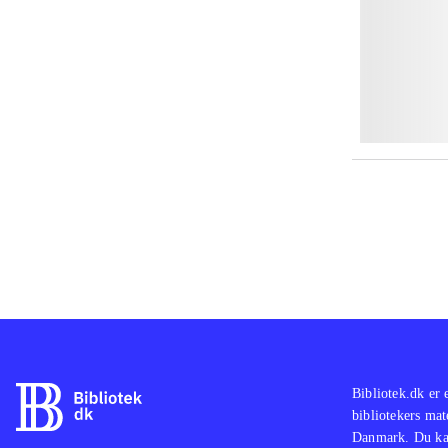
Bibliotek.dk er 
bibliotekers mat
Danmark. Du kan