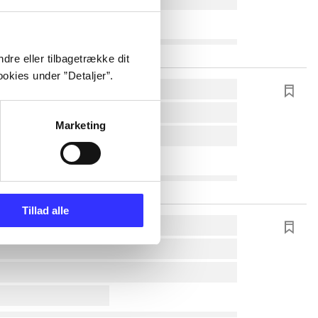
dre eller tilbagetrække dit
okies under ”Detaljer”.
Marketing
Tillad alle