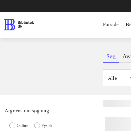
Forside
B
Søg
Ava
Alle
Lignende søgnin
Afgræns din søgning
Online
Fysisk