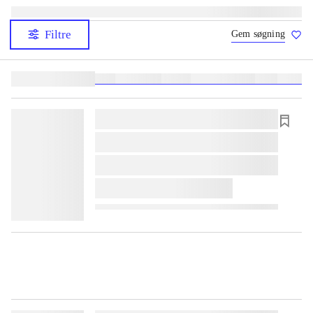
Filtre
Gem søgning
Lignende søgninger:
heste
børnebøger
ridning
hestesygdomme
vokal
sygdom
lorem ipsum dolor sit amet ...
lorem ipsum dolor sit amet ...
lorem ipsum dolor sit amet ...
lorem ipsum dolor sit amet ...