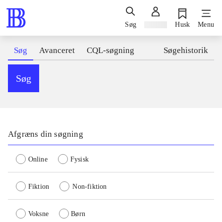
Søg
Log ind
Husk
Menu
Søg
Avanceret
CQL-søgning
Søgehistorik
Søg
Afgræns din søgning
Online
Fysisk
Fiktion
Non-fiktion
Voksne
Børn