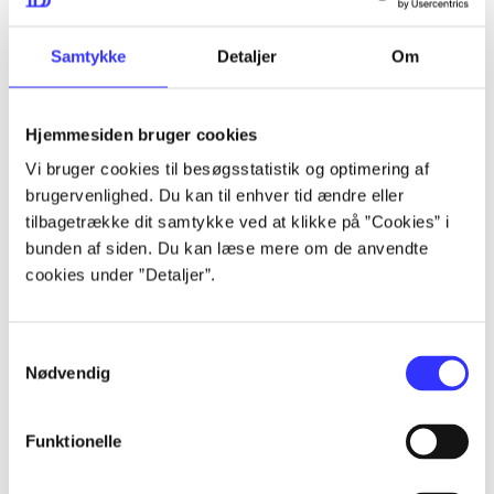
lorem ipsum dolor sit amet ...
lorem ipsum dolor sit amet ...
Samtykke
Detaljer
Om
Hjemmesiden bruger cookies
lorem ipsum dolor sit amet ...
Vi bruger cookies til besøgsstatistik og optimering af
lorem ipsum dolor sit amet ...
brugervenlighed. Du kan til enhver tid ændre eller
lorem ipsum dolor sit amet ...
tilbagetrække dit samtykke ved at klikke på ”Cookies” i
bunden af siden. Du kan læse mere om de anvendte
lorem ipsum dolor sit amet ...
cookies under ”Detaljer”.
Samtykkevalg
lorem ipsum dolor sit amet ...
Nødvendig
lorem ipsum dolor sit amet ...
lorem ipsum dolor sit amet ...
Funktionelle
lorem ipsum dolor sit amet ...