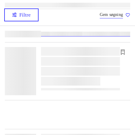
Filtre
Gem søgning
Lignende søgninger:
heste
børnebøger
ridning
hestesygdomme
vokal
sygdom
lorem ipsum dolor sit amet ...
lorem ipsum dolor sit amet ...
lorem ipsum dolor sit amet ...
lorem ipsum dolor sit amet ...