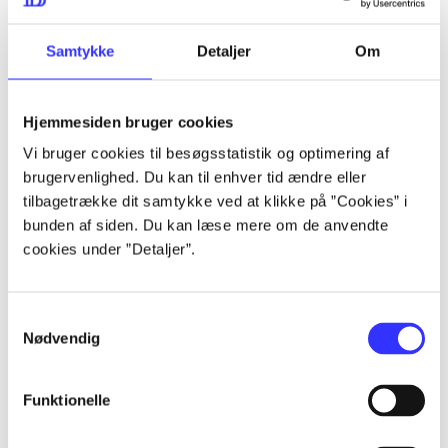
lorem ipsum dolor sit amet ...
lorem ipsum dolor sit amet ...
Samtykke
Detaljer
Om
Hjemmesiden bruger cookies
lorem ipsum dolor sit amet ...
Vi bruger cookies til besøgsstatistik og optimering af
lorem ipsum dolor sit amet ...
brugervenlighed. Du kan til enhver tid ændre eller
lorem ipsum dolor sit amet ...
tilbagetrække dit samtykke ved at klikke på ”Cookies” i
bunden af siden. Du kan læse mere om de anvendte
lorem ipsum dolor sit amet ...
cookies under ”Detaljer”.
Samtykkevalg
lorem ipsum dolor sit amet ...
Nødvendig
lorem ipsum dolor sit amet ...
lorem ipsum dolor sit amet ...
Funktionelle
lorem ipsum dolor sit amet ...