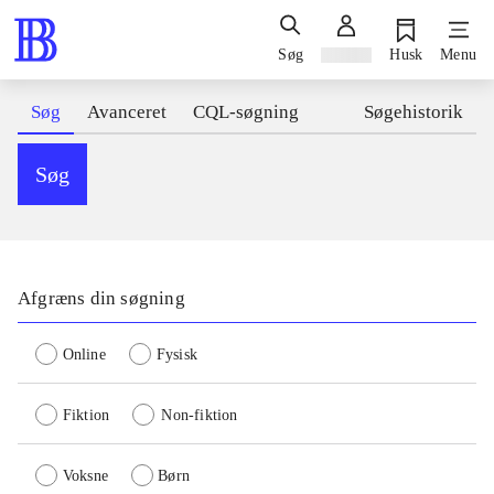
Søg
Log ind
Husk
Menu
Søg
Avanceret
CQL-søgning
Søgehistorik
Søg
Afgræns din søgning
Online
Fysisk
Fiktion
Non-fiktion
Voksne
Børn