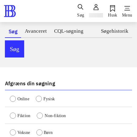
Søg
Log ind
Husk
Menu
Søg
Avanceret
CQL-søgning
Søgehistorik
Søg
Afgræns din søgning
Online
Fysisk
Fiktion
Non-fiktion
Voksne
Børn