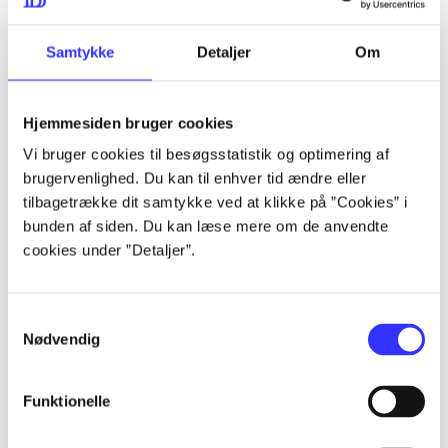
lorem ipsum dolor sit amet ...
lorem ipsum dolor sit amet ...
Samtykke
Detaljer
Om
Hjemmesiden bruger cookies
lorem ipsum dolor sit amet ...
Vi bruger cookies til besøgsstatistik og optimering af
lorem ipsum dolor sit amet ...
brugervenlighed. Du kan til enhver tid ændre eller
lorem ipsum dolor sit amet ...
tilbagetrække dit samtykke ved at klikke på ”Cookies” i
bunden af siden. Du kan læse mere om de anvendte
lorem ipsum dolor sit amet ...
cookies under ”Detaljer”.
Samtykkevalg
lorem ipsum dolor sit amet ...
Nødvendig
lorem ipsum dolor sit amet ...
lorem ipsum dolor sit amet ...
Funktionelle
lorem ipsum dolor sit amet ...