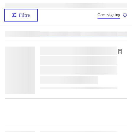
Filtre
Gem søgning
Lignende søgninger:
heste
børnebøger
ridning
hestesygdomme
vokal
sygdom
lorem ipsum dolor sit amet ...
lorem ipsum dolor sit amet ...
lorem ipsum dolor sit amet ...
lorem ipsum dolor sit amet ...