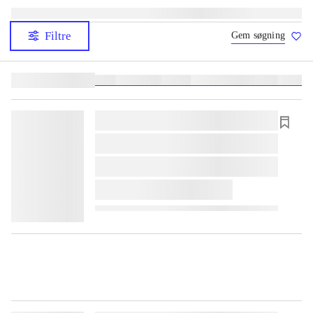
Filtre
Gem søgning
Lignende søgninger:
heste
børnebøger
ridning
hestesygdomme
vokal
sygdom
lorem ipsum dolor sit amet ...
lorem ipsum dolor sit amet ...
lorem ipsum dolor sit amet ...
lorem ipsum dolor sit amet ...