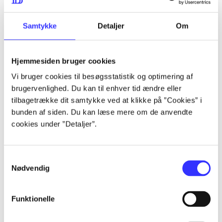
lorem ipsum dolor sit amet ...
lorem ipsum dolor sit amet ...
Samtykke
Detaljer
Om
Hjemmesiden bruger cookies
lorem ipsum dolor sit amet ...
Vi bruger cookies til besøgsstatistik og optimering af
lorem ipsum dolor sit amet ...
brugervenlighed. Du kan til enhver tid ændre eller
lorem ipsum dolor sit amet ...
tilbagetrække dit samtykke ved at klikke på ”Cookies” i
bunden af siden. Du kan læse mere om de anvendte
lorem ipsum dolor sit amet ...
cookies under ”Detaljer”.
Samtykkevalg
lorem ipsum dolor sit amet ...
Nødvendig
lorem ipsum dolor sit amet ...
lorem ipsum dolor sit amet ...
Funktionelle
lorem ipsum dolor sit amet ...