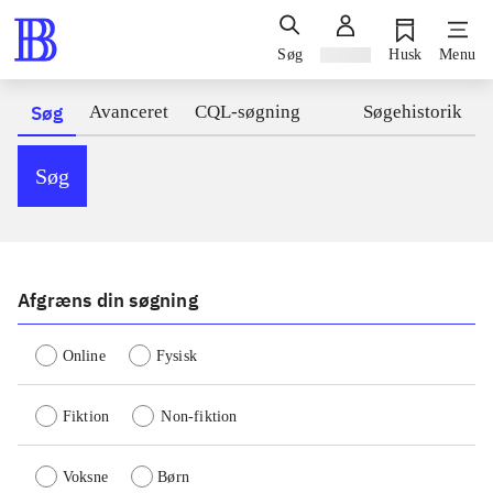
Søg
Log ind
Husk
Menu
Søg
Avanceret
CQL-søgning
Søgehistorik
Søg
Afgræns din søgning
Online
Fysisk
Fiktion
Non-fiktion
Voksne
Børn