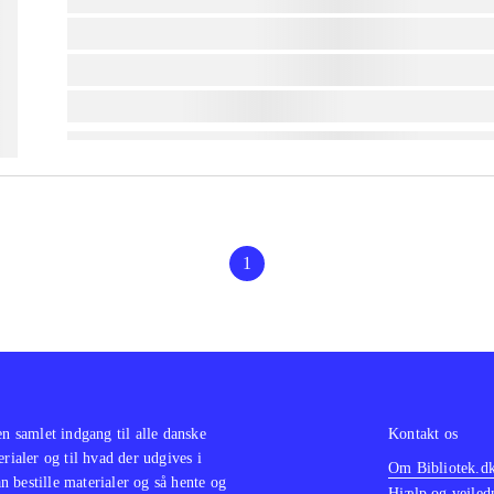
lorem ipsum dolor sit amet ...
lorem ipsum dolor sit amet ...
lorem ipsum dolor sit amet ...
1
en samlet indgang til alle danske
Kontakt os
erialer og til hvad der udgives i
Om Bibliotek.d
 bestille materialer og så hente og
Hjælp og vejled