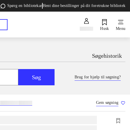
Spørg en bibliotekar
Hent dine bestillinger på dit foretrukne bibliotek
Log ind
Husk
Menu
Søgehistorik
Søg
Brug for hjælp til søgning?
Gem søgning
g
skolebøger
hesteavl