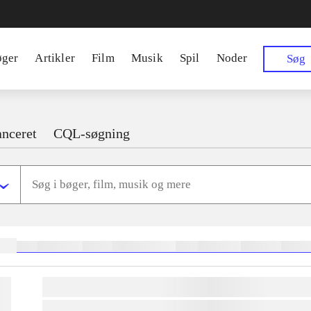
øger
Artikler
Film
Musik
Spil
Noder
Søg
nceret
CQL-søgning
ger:
heste
børnebøger
ridning
hestesygdomme
vokal
sygdomme
hestesport
trænin
lorem ipsum dolor sit amet ...
lorem ipsum dolor sit amet ...