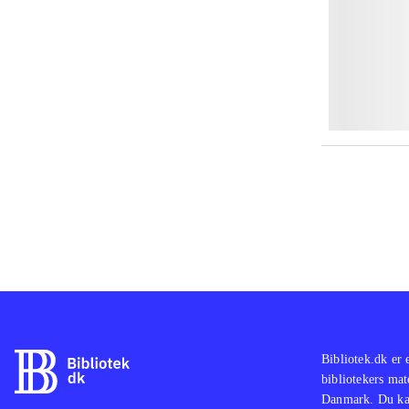
Bibliotek.dk er 
bibliotekers mat
Danmark. Du kan