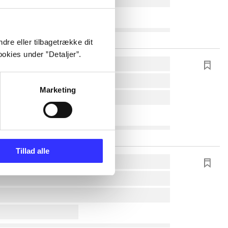
dre eller tilbagetrække dit
okies under ”Detaljer”.
Marketing
Tillad alle