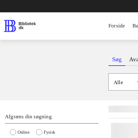
Forside
B
Søg
Ava
Alle
Lignende søgnin
Afgræns din søgning
Online
Fysisk