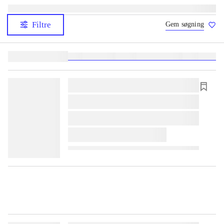
Filtre
Gem søgning
Lignende søgninger:
heste
børnebøger
ridning
hestesygdomme
vokal
sygdom
lorem ipsum dolor sit amet ...
lorem ipsum dolor sit amet ...
lorem ipsum dolor sit amet ...
lorem ipsum dolor sit amet ...