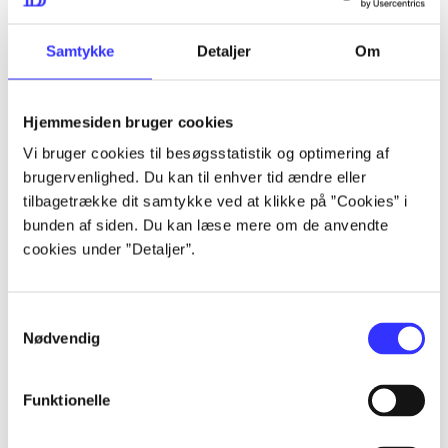
lorem ipsum dolor sit amet ...
lorem ipsum dolor sit amet ...
Samtykke
Detaljer
Om
Hjemmesiden bruger cookies
lorem ipsum dolor sit amet ...
Vi bruger cookies til besøgsstatistik og optimering af
lorem ipsum dolor sit amet ...
brugervenlighed. Du kan til enhver tid ændre eller
lorem ipsum dolor sit amet ...
tilbagetrække dit samtykke ved at klikke på ”Cookies” i
bunden af siden. Du kan læse mere om de anvendte
lorem ipsum dolor sit amet ...
cookies under ”Detaljer”.
Samtykkevalg
lorem ipsum dolor sit amet ...
Nødvendig
lorem ipsum dolor sit amet ...
lorem ipsum dolor sit amet ...
Funktionelle
lorem ipsum dolor sit amet ...