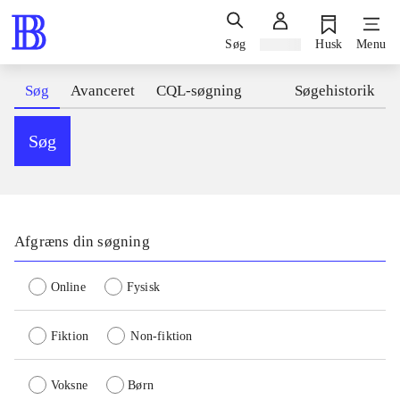
Søg
Log ind
Husk
Menu
Søg
Avanceret
CQL-søgning
Søgehistorik
Søg
Afgræns din søgning
Online
Fysisk
Fiktion
Non-fiktion
Voksne
Børn