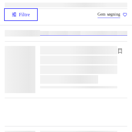
Filtre
Gem søgning
Lignende søgninger:
heste
børnebøger
ridning
hestesygdomme
vokal
sygdom
lorem ipsum dolor sit amet ...
lorem ipsum dolor sit amet ...
lorem ipsum dolor sit amet ...
lorem ipsum dolor sit amet ...