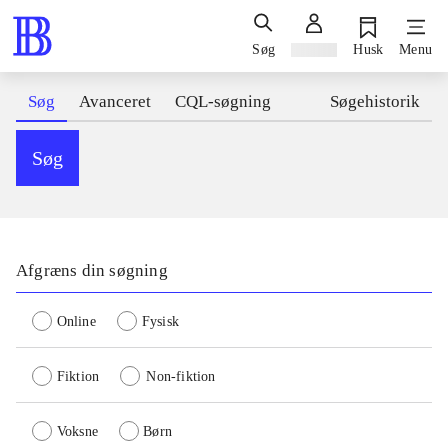
Søg
Log ind
Husk
Menu
Søg
Avanceret
CQL-søgning
Søgehistorik
Søg
Afgræns din søgning
Online
Fysisk
Fiktion
Non-fiktion
Voksne
Børn