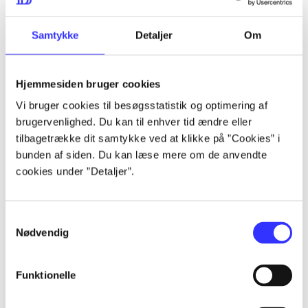
lorem ipsum dolor sit amet ...
lorem ipsum dolor sit amet ...
Samtykke
Detaljer
Om
Hjemmesiden bruger cookies
lorem ipsum dolor sit amet ...
Vi bruger cookies til besøgsstatistik og optimering af
lorem ipsum dolor sit amet ...
brugervenlighed. Du kan til enhver tid ændre eller
lorem ipsum dolor sit amet ...
tilbagetrække dit samtykke ved at klikke på ”Cookies” i
bunden af siden. Du kan læse mere om de anvendte
lorem ipsum dolor sit amet ...
cookies under ”Detaljer”.
Samtykkevalg
lorem ipsum dolor sit amet ...
Nødvendig
lorem ipsum dolor sit amet ...
lorem ipsum dolor sit amet ...
Funktionelle
lorem ipsum dolor sit amet ...