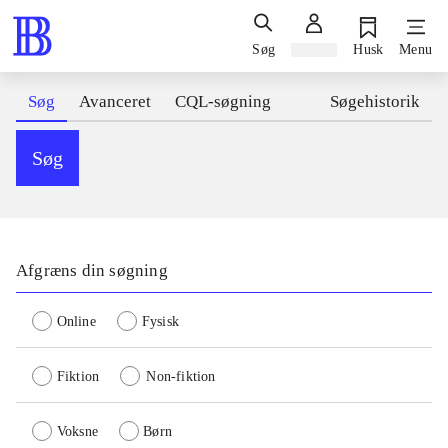
Søg
Log ind
Husk
Menu
Søg
Avanceret
CQL-søgning
Søgehistorik
Søg
Afgræns din søgning
Online
Fysisk
Fiktion
Non-fiktion
Voksne
Børn