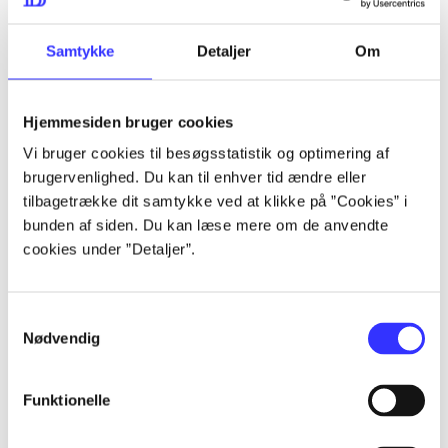
lorem ipsum dolor sit amet ...
lorem ipsum dolor sit amet ...
Samtykke
Detaljer
Om
Hjemmesiden bruger cookies
lorem ipsum dolor sit amet ...
Vi bruger cookies til besøgsstatistik og optimering af
lorem ipsum dolor sit amet ...
brugervenlighed. Du kan til enhver tid ændre eller
lorem ipsum dolor sit amet ...
tilbagetrække dit samtykke ved at klikke på ”Cookies” i
bunden af siden. Du kan læse mere om de anvendte
lorem ipsum dolor sit amet ...
cookies under ”Detaljer”.
Samtykkevalg
lorem ipsum dolor sit amet ...
Nødvendig
lorem ipsum dolor sit amet ...
lorem ipsum dolor sit amet ...
Funktionelle
lorem ipsum dolor sit amet ...