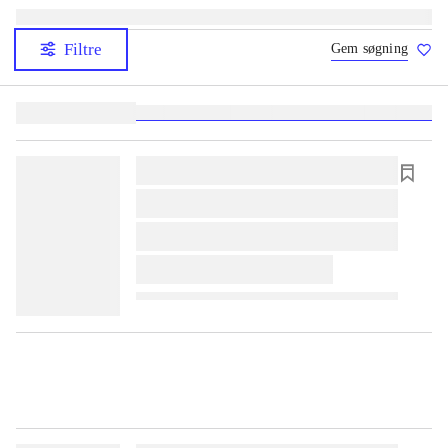
Filtre
Gem søgning
Lignende søgninger:
heste
børnebøger
ridning
hestesygdomme
vokal
sygdom
lorem ipsum dolor sit amet ...
lorem ipsum dolor sit amet ...
lorem ipsum dolor sit amet ...
lorem ipsum dolor sit amet ...