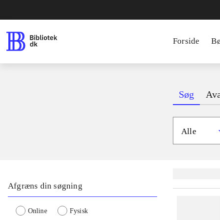
Forside
B
Søg
Ava
Alle
Lignende søgnin
Afgræns din søgning
Online
Fysisk