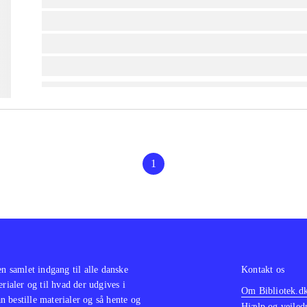
lorem ipsum dolor sit amet ...
lorem ipsum dolor sit amet ...
lorem ipsum dolor sit amet ...
1
en samlet indgang til alle danske
Kontakt os
erialer og til hvad der udgives i
Om Bibliotek.d
 bestille materialer og så hente og
Hjælp og vejled