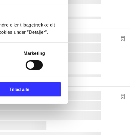
dre eller tilbagetrække dit
okies under ”Detaljer”.
Marketing
Tillad alle