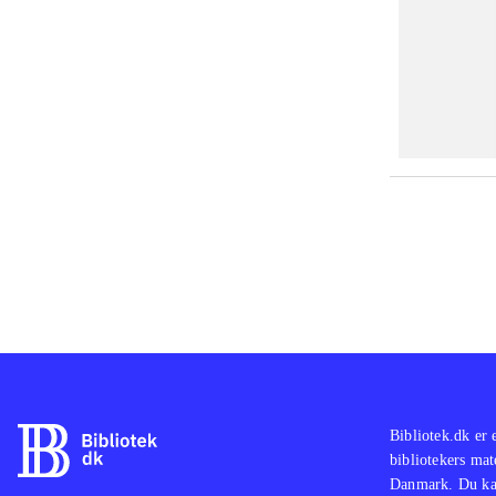
Bibliotek.dk er 
bibliotekers mat
Danmark. Du kan