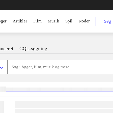
øger
Artikler
Film
Musik
Spil
Noder
Søg
nceret
CQL-søgning
ger:
heste
børnebøger
ridning
hestesygdomme
vokal
sygdomme
hestesport
trænin
lorem ipsum dolor sit amet ...
lorem ipsum dolor sit amet ...