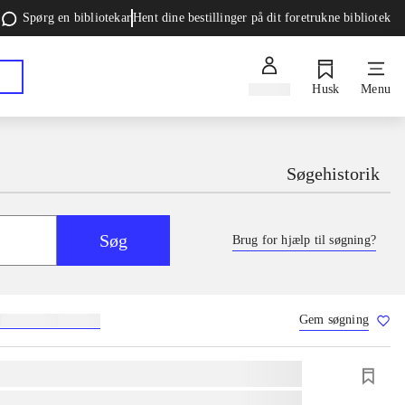
Spørg en bibliotekar
Hent dine bestillinger på dit foretrukne bibliotek
Log ind
Husk
Menu
Søgehistorik
Søg
Brug for hjælp til søgning?
Gem søgning
g
skolebøger
hesteavl