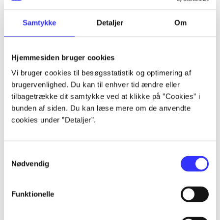
lorem ipsum dolor sit amet ...
lorem ipsum dolor sit amet ...
Samtykke
Detaljer
Om
Hjemmesiden bruger cookies
Vi bruger cookies til besøgsstatistik og optimering af
brugervenlighed. Du kan til enhver tid ændre eller
tilbagetrække dit samtykke ved at klikke på ”Cookies” i
lorem ipsum dolor sit amet ...
bunden af siden. Du kan læse mere om de anvendte
lorem ipsum dolor sit amet ...
cookies under ”Detaljer”.
lorem ipsum dolor sit amet ...
lorem ipsum dolor sit amet ...
Samtykkevalg
Nødvendig
Funktionelle