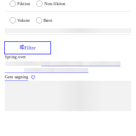
Fiktion
Non-fiktion
Voksne
Børn
Filtre
Spring over
Lignende søgninger:
heste
børnebøger
ridning
hestesygdomme
vokal
sygdomme
hestesport
træning
skolebøger
hesteavl
Gem søgning
lorem ipsum dolor sit amet ...
lorem ipsum dolor sit amet ...