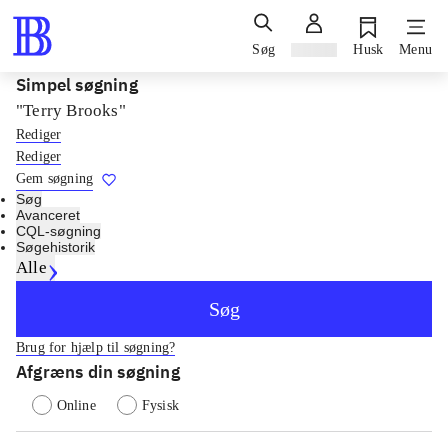
Søg
Log ind
Husk
Menu
Simpel søgning
"Terry Brooks"
Rediger
Rediger
Gem søgning
Søg
Avanceret
CQL-søgning
Søgehistorik
Alle
Søg
Brug for hjælp til søgning?
Afgræns din søgning
Online
Fysisk