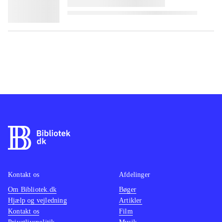
Kontakt os
Afdelinger
Om Bibliotek.dk
Bøger
Hjælp og vejledning
Artikler
Kontakt os
Film