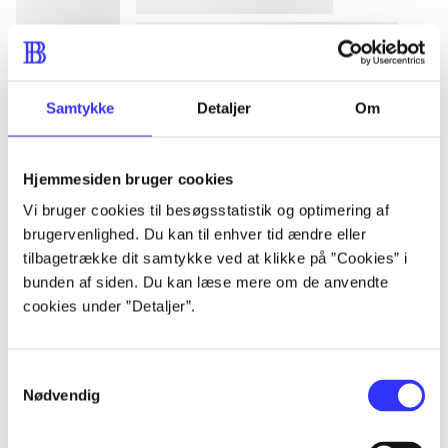
lorem ipsum dolor sit amet ...
Samtykke
Detaljer
Om
lorem ipsum dolor sit amet ...
lorem ipsum dolor sit amet ...
Hjemmesiden bruger cookies
lorem ipsum dolor sit amet ...
Vi bruger cookies til besøgsstatistik og optimering af
brugervenlighed. Du kan til enhver tid ændre eller
tilbagetrække dit samtykke ved at klikke på ”Cookies” i
lorem ipsum dolor sit amet ...
bunden af siden. Du kan læse mere om de anvendte
cookies under ”Detaljer”.
lorem ipsum dolor sit amet ...
lorem ipsum dolor sit amet ...
Samtykkevalg
lorem ipsum dolor sit amet ...
Nødvendig