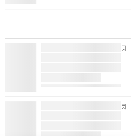
lorem ipsum dolor sit amet ...
lorem ipsum dolor sit amet ...
lorem ipsum dolor sit amet ...
lorem ipsum dolor sit amet ...
lorem ipsum dolor sit amet ...
lorem ipsum dolor sit amet ...
lorem ipsum dolor sit amet ...
lorem ipsum dolor sit amet ...