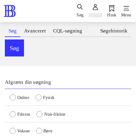
Søg
Log ind
Husk
Menu
Søg
Avanceret
CQL-søgning
Søgehistorik
Søg
Afgræns din søgning
Online
Fysisk
Fiktion
Non-fiktion
Voksne
Børn