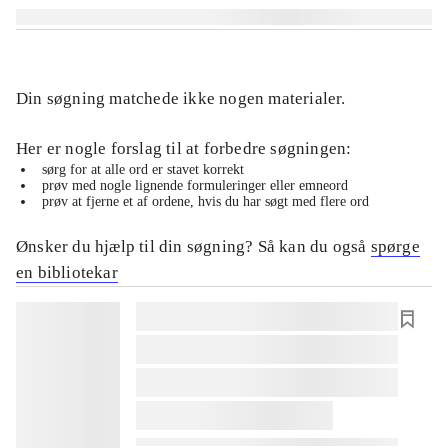
Din søgning matchede ikke nogen materialer.
Her er nogle forslag til at forbedre søgningen:
sørg for at alle ord er stavet korrekt
prøv med nogle lignende formuleringer eller emneord
prøv at fjerne et af ordene, hvis du har søgt med flere ord
Ønsker du hjælp til din søgning? Så kan du også
spørge
en bibliotekar
lorem ipsum dolor sit amet ...
lorem ipsum dolor sit amet ...
lorem ipsum dolor sit amet ...
lorem ipsum dolor sit amet ...