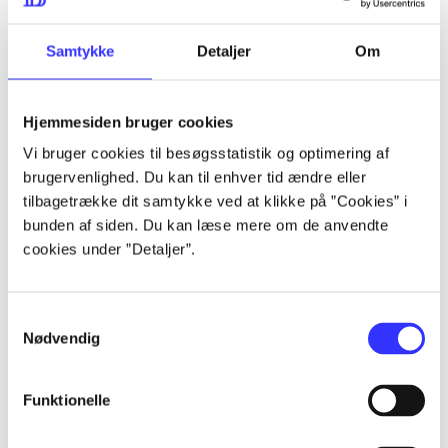
lorem ipsum dolor sit amet ...
lorem ipsum dolor sit amet ...
Samtykke
Detaljer
Om
Hjemmesiden bruger cookies
lorem ipsum dolor sit amet ...
Vi bruger cookies til besøgsstatistik og optimering af
lorem ipsum dolor sit amet ...
brugervenlighed. Du kan til enhver tid ændre eller
lorem ipsum dolor sit amet ...
tilbagetrække dit samtykke ved at klikke på ”Cookies” i
bunden af siden. Du kan læse mere om de anvendte
lorem ipsum dolor sit amet ...
cookies under ”Detaljer”.
Samtykkevalg
lorem ipsum dolor sit amet ...
Nødvendig
lorem ipsum dolor sit amet ...
lorem ipsum dolor sit amet ...
Funktionelle
lorem ipsum dolor sit amet ...