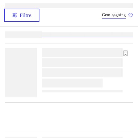
Filtre
Gem søgning
Lignende søgninger:
heste
børnebøger
ridning
hestesygdomme
vokal
sygdom
lorem ipsum dolor sit amet ...
lorem ipsum dolor sit amet ...
lorem ipsum dolor sit amet ...
lorem ipsum dolor sit amet ...