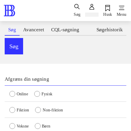
Søg
Log ind
Husk
Menu
Søg
Avanceret
CQL-søgning
Søgehistorik
Søg
Afgræns din søgning
Online
Fysisk
Fiktion
Non-fiktion
Voksne
Børn