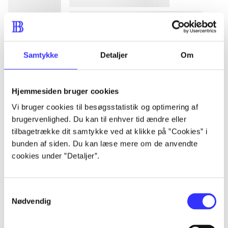
lorem ipsum dolor sit amet ...
Samtykke
Detaljer
Om
lorem ipsum dolor sit amet ...
lorem ipsum dolor sit amet ...
Hjemmesiden bruger cookies
lorem ipsum dolor sit amet ...
Vi bruger cookies til besøgsstatistik og optimering af
brugervenlighed. Du kan til enhver tid ændre eller
tilbagetrække dit samtykke ved at klikke på ”Cookies” i
lorem ipsum dolor sit amet ...
bunden af siden. Du kan læse mere om de anvendte
cookies under ”Detaljer”.
lorem ipsum dolor sit amet ...
lorem ipsum dolor sit amet ...
Samtykkevalg
lorem ipsum dolor sit amet ...
Nødvendig