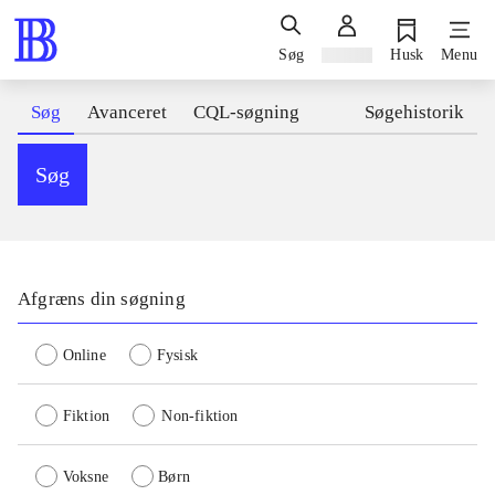
Søg
Log ind
Husk
Menu
Søg
Avanceret
CQL-søgning
Søgehistorik
Søg
Afgræns din søgning
Online
Fysisk
Fiktion
Non-fiktion
Voksne
Børn