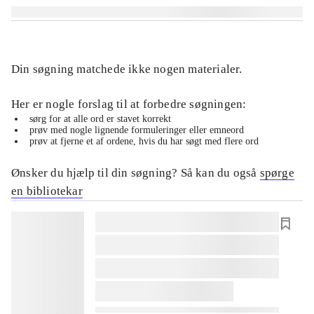
Din søgning matchede ikke nogen materialer.
Her er nogle forslag til at forbedre søgningen:
sørg for at alle ord er stavet korrekt
prøv med nogle lignende formuleringer eller emneord
prøv at fjerne et af ordene, hvis du har søgt med flere ord
Ønsker du hjælp til din søgning? Så kan du også
spørge
en bibliotekar
lorem ipsum dolor sit amet ...
lorem ipsum dolor sit amet ...
lorem ipsum dolor sit amet ...
lorem ipsum dolor sit amet ...