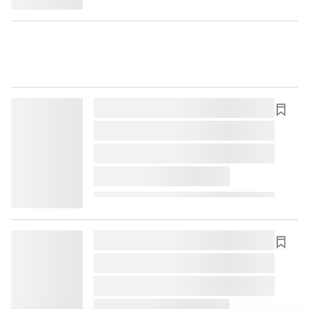
lorem ipsum dolor sit amet ...
lorem ipsum dolor sit amet ...
lorem ipsum dolor sit amet ...
lorem ipsum dolor sit amet ...
lorem ipsum dolor sit amet ...
lorem ipsum dolor sit amet ...
lorem ipsum dolor sit amet ...
lorem ipsum dolor sit amet ...