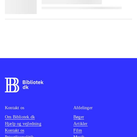
Kontakt os
Afdelinger
Om Bibliotek.dk
Bøger
Hjælp og vejledning
Artikler
Kontakt os
Film