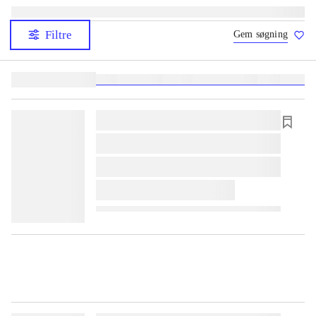
Filtre
Gem søgning
Lignende søgninger:
heste
børnebøger
ridning
hestesygdomme
vokal
sygdom
lorem ipsum dolor sit amet ...
lorem ipsum dolor sit amet ...
lorem ipsum dolor sit amet ...
lorem ipsum dolor sit amet ...