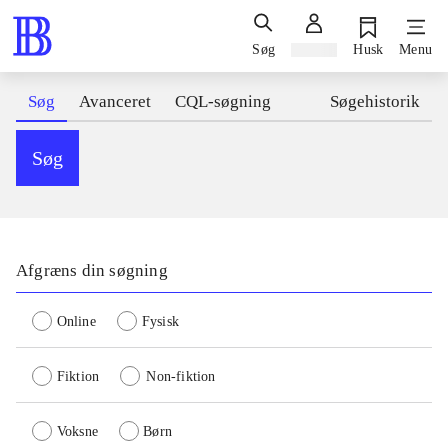
Søg
Log ind
Husk
Menu
Søg
Avanceret
CQL-søgning
Søgehistorik
Søg
Afgræns din søgning
Online
Fysisk
Fiktion
Non-fiktion
Voksne
Børn