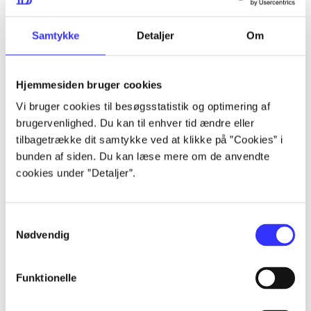
lorem ipsum dolor sit amet ...
lorem ipsum dolor sit amet ...
Samtykke
Detaljer
Om
Hjemmesiden bruger cookies
lorem ipsum dolor sit amet ...
Vi bruger cookies til besøgsstatistik og optimering af
lorem ipsum dolor sit amet ...
brugervenlighed. Du kan til enhver tid ændre eller
lorem ipsum dolor sit amet ...
tilbagetrække dit samtykke ved at klikke på ”Cookies” i
bunden af siden. Du kan læse mere om de anvendte
lorem ipsum dolor sit amet ...
cookies under ”Detaljer”.
Samtykkevalg
lorem ipsum dolor sit amet ...
Nødvendig
lorem ipsum dolor sit amet ...
lorem ipsum dolor sit amet ...
Funktionelle
lorem ipsum dolor sit amet ...