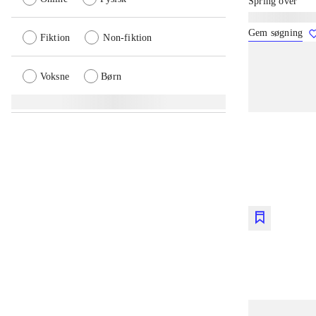
Spring over
Lignende søgnin
Gem søgning
Fiktion
Non-fiktion
Voksne
Børn
lorem ips
lorem ips
lorem ips
lorem ips