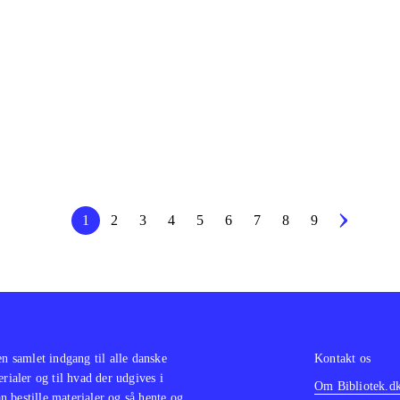
um dolor sit amet ...
um dolor sit amet ...
um dolor sit amet ...
um dolor sit amet ...
1
2
3
4
5
6
7
8
9
en samlet indgang til alle danske
Kontakt os
erialer og til hvad der udgives i
Om Bibliotek.d
 bestille materialer og så hente og