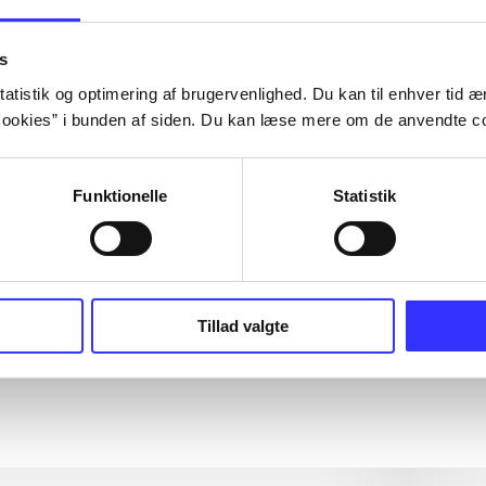
um dolor sit amet ...
um dolor sit amet ...
s
um dolor sit amet ...
atistik og optimering af brugervenlighed. Du kan til enhver tid æn
um dolor sit amet ...
ookies” i bunden af siden. Du kan læse mere om de anvendte co
Funktionelle
Statistik
um dolor sit amet ...
Tillad valgte
um dolor sit amet ...
um dolor sit amet ...
um dolor sit amet ...