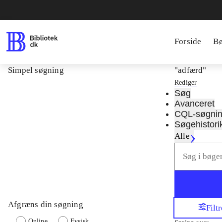
Forside
B
Simpel søgning
"adfærd"
Rediger
Søg
Avanceret
CQL-søgni
Søgehistori
Alle
Afgræns din søgning
Filtr
Online
Fysisk