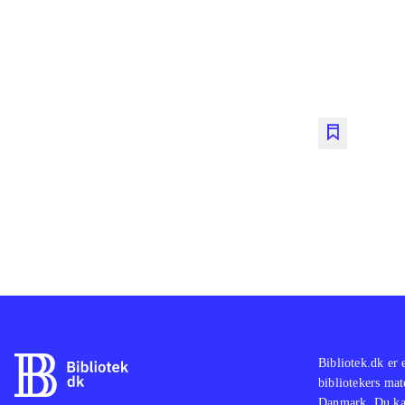
lorem ips
lorem ips
lorem ips
lorem ips
Bibliotek.dk er 
bibliotekers mat
Danmark. Du kan