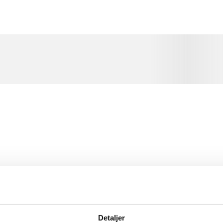
um dolor sit amet ...
um dolor sit amet ...
um dolor sit amet ...
um dolor sit amet ...
um dolor sit amet ...
Detaljer