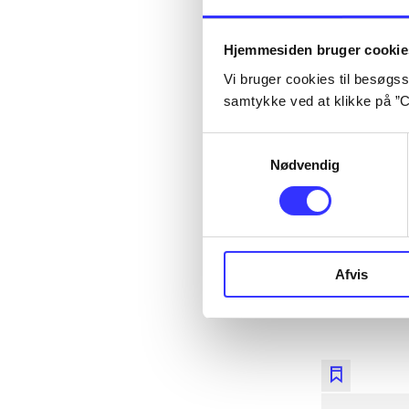
lorem ips
lorem ips
Hjemmesiden bruger cookie
lorem ips
Vi bruger cookies til besøgsst
lorem ips
samtykke ved at klikke på ”C
Samtykkevalg
Nødvendig
lorem ips
Afvis
lorem ips
lorem ips
lorem ips