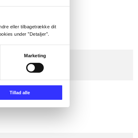
dre eller tilbagetrække dit
okies under ”Detaljer”.
Marketing
Tillad alle