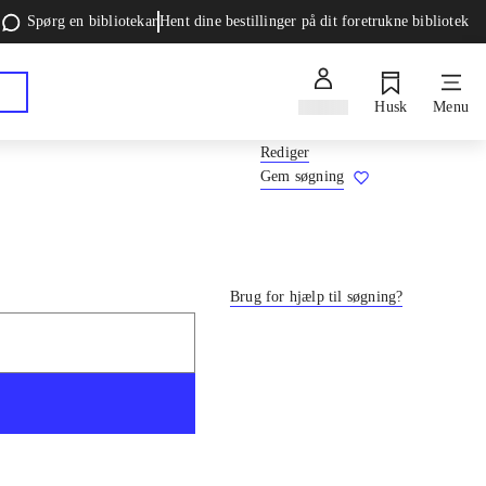
Spørg en bibliotekar
Hent dine bestillinger på dit foretrukne bibliotek
Log ind
Husk
Menu
Rediger
Gem søgning
Brug for hjælp til søgning?