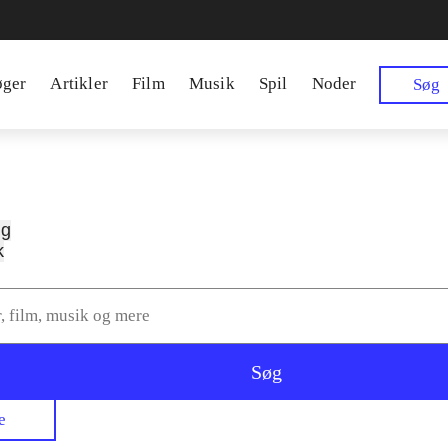
øger
Artikler
Film
Musik
Spil
Noder
Søg
ng
k
Søg
e