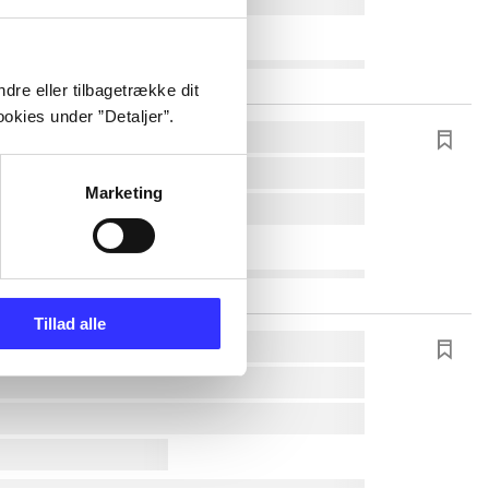
dre eller tilbagetrække dit
okies under ”Detaljer”.
Marketing
Tillad alle