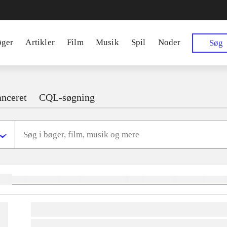
øger
Artikler
Film
Musik
Spil
Noder
Søg
nceret
CQL-søgning
ger:
heste
børnebøger
ridning
hestesygdomme
vokal
sygdomme
hestesport
trænin
lorem ipsum dolor sit amet ...
lorem ipsum dolor sit amet ...