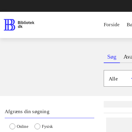
Forside
B
Søg
Ava
Alle
Lignende søgnin
Afgræns din søgning
Online
Fysisk