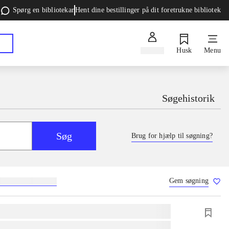
Spørg en bibliotekar
Hent dine bestillinger på dit foretrukne bibliotek
Log ind
Husk
Menu
Søgehistorik
Søg
Brug for hjælp til søgning?
Gem søgning
g
skolebøger
hesteavl