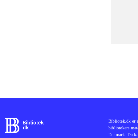
Bibliotek.dk er 
bibliotekers mat
Danmark. Du kan