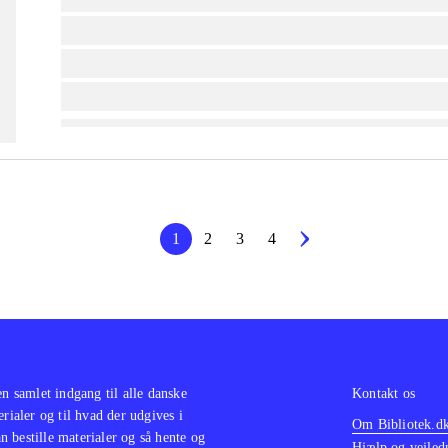
lorem ipsum dolor sit amet ...
lorem ipsum dolor sit amet ...
lorem ipsum dolor sit amet ...
1
2
3
4
en samlet indgang til alle danske
Kontakt os
erialer og til hvad der udgives i
Om Bibliotek.d
 bestille materialer og så hente og
Hjælp og vejled