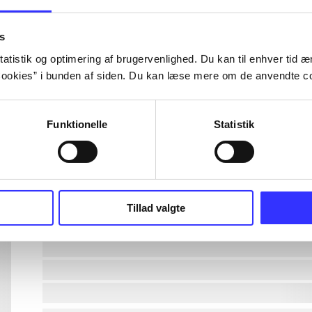
lorem ipsum dolor sit amet ...
lorem ipsum dolor sit amet ...
s
atistik og optimering af brugervenlighed. Du kan til enhver tid æn
ookies” i bunden af siden. Du kan læse mere om de anvendte co
lorem ipsum dolor sit amet ...
lorem ipsum dolor sit amet ...
Funktionelle
Statistik
lorem ipsum dolor sit amet ...
lorem ipsum dolor sit amet ...
Tillad valgte
lorem ipsum dolor sit amet ...
lorem ipsum dolor sit amet ...
lorem ipsum dolor sit amet ...
lorem ipsum dolor sit amet ...