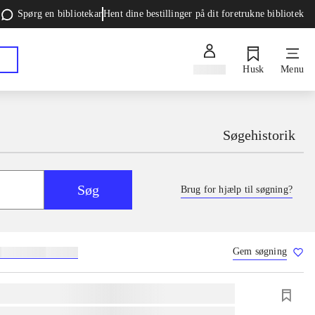
Spørg en bibliotekar
Hent dine bestillinger på dit foretrukne bibliotek
Log ind
Husk
Menu
Søgehistorik
Søg
Brug for hjælp til søgning?
Gem søgning
g
skolebøger
hesteavl