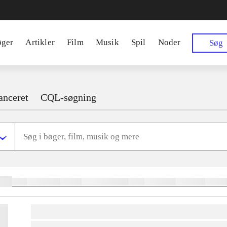
øger
Artikler
Film
Musik
Spil
Noder
Søg
anceret
CQL-søgning
ger:
heste
børnebøger
ridning
hestesygdomme
vokal
sygdomme
hestesport
trænin
lorem ipsum dolor sit amet ...