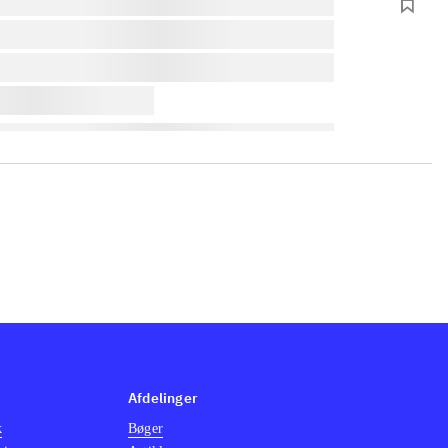
Afdelinger
k
Bøger