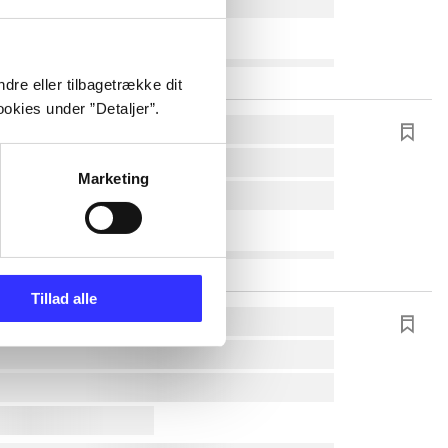
dre eller tilbagetrække dit
okies under ”Detaljer”.
Marketing
Tillad alle