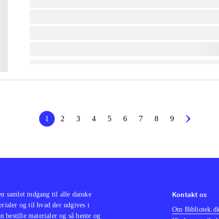
lorem ipsum dolor sit amet ...
lorem ipsum dolor sit amet ...
lorem ipsum dolor sit amet ...
lorem ipsum dolor sit amet ...
1
2
3
4
5
6
7
8
9
Kontakt os
en samlet indgang til alle danske
erialer og til hvad der udgives i
Om Bibliotek.d
 bestille materialer og så hente og