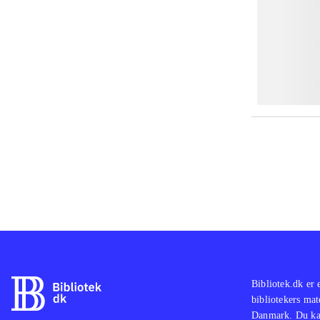
Bibliotek.dk er 
bibliotekers mat
Danmark. Du kan