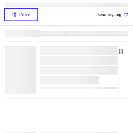
Filtre
Gem søgning
Lignende søgninger:
heste
børnebøger
ridning
hestesygdomme
vokal
sygdom
lorem ipsum dolor sit amet ...
lorem ipsum dolor sit amet ...
lorem ipsum dolor sit amet ...
lorem ipsum dolor sit amet ...