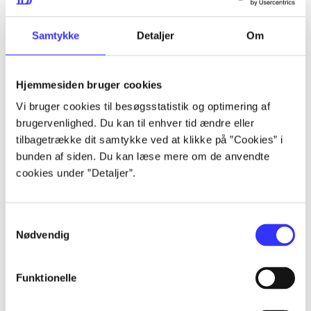
lorem ipsum dolor sit amet ...
lorem ipsum dolor sit amet ...
Samtykke
Detaljer
Om
Hjemmesiden bruger cookies
lorem ipsum dolor sit amet ...
Vi bruger cookies til besøgsstatistik og optimering af
lorem ipsum dolor sit amet ...
brugervenlighed. Du kan til enhver tid ændre eller
lorem ipsum dolor sit amet ...
tilbagetrække dit samtykke ved at klikke på ”Cookies” i
bunden af siden. Du kan læse mere om de anvendte
lorem ipsum dolor sit amet ...
cookies under ”Detaljer”.
Samtykkevalg
lorem ipsum dolor sit amet ...
Nødvendig
lorem ipsum dolor sit amet ...
lorem ipsum dolor sit amet ...
Funktionelle
lorem ipsum dolor sit amet ...