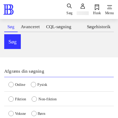
Søg
Log ind
Husk
Menu
Søg
Avanceret
CQL-søgning
Søgehistorik
Søg
Afgræns din søgning
Online
Fysisk
Fiktion
Non-fiktion
Voksne
Børn