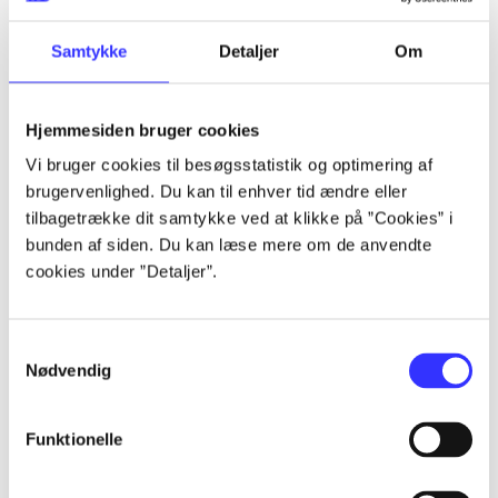
lorem ipsum dolor sit amet ...
lorem ipsum dolor sit amet ...
Samtykke
Detaljer
Om
Hjemmesiden bruger cookies
Vi bruger cookies til besøgsstatistik og optimering af
brugervenlighed. Du kan til enhver tid ændre eller
tilbagetrække dit samtykke ved at klikke på ”Cookies” i
lorem ipsum dolor sit amet ...
bunden af siden. Du kan læse mere om de anvendte
lorem ipsum dolor sit amet ...
cookies under ”Detaljer”.
lorem ipsum dolor sit amet ...
lorem ipsum dolor sit amet ...
Samtykkevalg
Nødvendig
Funktionelle