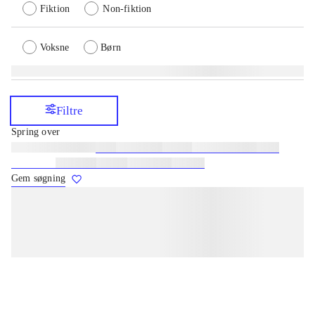
Fiktion
Non-fiktion
Voksne
Børn
Filtre
Spring over
Lignende søgninger:
heste
børnebøger
ridning
hestesygdomme
vokal
sygdomme
hestesport
træning
skolebøger
hesteavl
Gem søgning
lorem ipsum dolor sit amet ...
lorem ipsum dolor sit amet ...