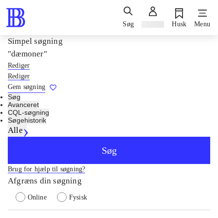
Søg
Log ind
Husk
Menu
Simpel søgning
"dæmoner"
Rediger
Rediger
Gem søgning
Søg
Avanceret
CQL-søgning
Søgehistorik
Alle
Søg
Brug for hjælp til søgning?
Afgræns din søgning
Online
Fysisk