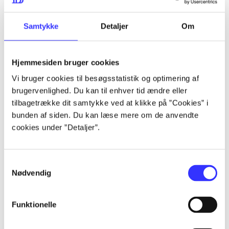
lorem ipsum dolor sit amet ...
lorem ipsum dolor sit amet ...
Samtykke
Detaljer
Om
Hjemmesiden bruger cookies
lorem ipsum dolor sit amet ...
Vi bruger cookies til besøgsstatistik og optimering af
lorem ipsum dolor sit amet ...
brugervenlighed. Du kan til enhver tid ændre eller
lorem ipsum dolor sit amet ...
tilbagetrække dit samtykke ved at klikke på ”Cookies” i
bunden af siden. Du kan læse mere om de anvendte
lorem ipsum dolor sit amet ...
cookies under ”Detaljer”.
Samtykkevalg
lorem ipsum dolor sit amet ...
Nødvendig
lorem ipsum dolor sit amet ...
lorem ipsum dolor sit amet ...
Funktionelle
lorem ipsum dolor sit amet ...