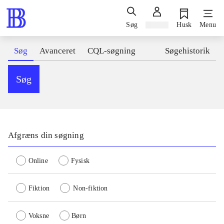
Søg
Log ind
Husk
Menu
Søg
Avanceret
CQL-søgning
Søgehistorik
Søg
Afgræns din søgning
Online
Fysisk
Fiktion
Non-fiktion
Voksne
Børn