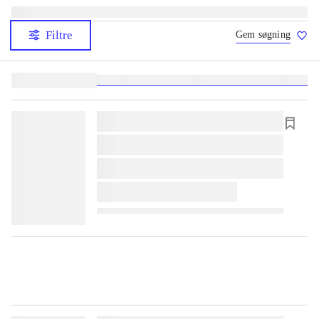
Filtre
Gem søgning
Lignende søgninger:
heste
børnebøger
ridning
hestesygdomme
vokal
sygdom
lorem ipsum dolor sit amet ...
lorem ipsum dolor sit amet ...
lorem ipsum dolor sit amet ...
lorem ipsum dolor sit amet ...